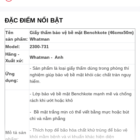
ĐẶC ĐIỂM NỔI BẬT
Tên
Giấy thấm bảo vệ bề mặt Benchkote (46cmx50m)
sản phẩm:
Whatman
Model:
2300-731
Hãng -
Whatman - Anh
Xuất xứ:
- Sản phẩm là loại giấy thấm dùng trong phòng thí
Ứng
nghiệm giúp bảo vệ bề mặt khỏi các chất tràn nguy
dụng:
hiểm.
- Lớp bảo vệ bề mặt Benchkote mạnh mẽ và chống
rách khi ướt hoặc khô
- Bề mặt trắng mịn có thể viết bằng mực hoặc bút
chì và nằm phẳng
- Thích hợp để bão hòa chất khử trùng để bảo vệ
Mô tả sản
khỏi mầm bệnh và vi khuẩn khác hiện diện
phẩm: