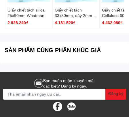
Giấy chiết tách silica
Giấy chiết tách
Giấy chiết tách
25x90mm Whatman
33x80mm, dày 2mm
Cellulose 603,
Whatman
25x100mm, dà
2.928.240₫
4.181.520₫
4.462.080₫
Whatman
SẢN PHẨM CÙNG PHÂN KHÚC GIÁ
Bạn muốn nhận khuyến mãi
đặc biệt? Đăng ký ngay.
Đăng ký