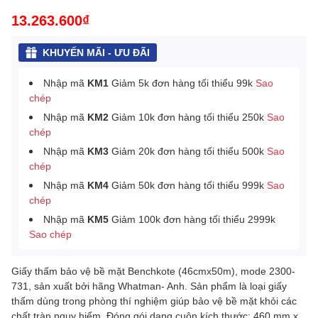
13.263.600₫
KHUYẾN MÃI - ƯU ĐÃI
Nhập mã
KM1
Giảm 5k đơn hàng tối thiểu 99k
Sao
chép
Nhập mã
KM2
Giảm 10k đơn hàng tối thiểu 250k
Sao
chép
Nhập mã
KM3
Giảm 20k đơn hàng tối thiểu 500k
Sao
chép
Nhập mã
KM4
Giảm 50k đơn hàng tối thiểu 999k
Sao
chép
Nhập mã
KM5
Giảm 100k đơn hàng tối thiểu 2999k
Sao chép
Giấy thấm bảo vệ bề mặt Benchkote (46cmx50m), mode 2300-
731, sản xuất bởi hãng Whatman- Anh. Sản phẩm là loại giấy
thấm dùng trong phòng thí nghiệm giúp bảo vệ bề mặt khỏi các
chất tràn nguy hiểm. Đóng gói dạng cuộn kích thước: 460 mm x