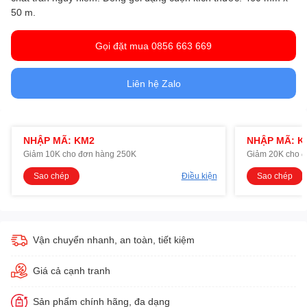
50 m.
Gọi đặt mua 0856 663 669
Liên hệ Zalo
NHẬP MÃ: KM2
NHẬP MÃ: K
Giảm 10K cho đơn hàng 250K
Giảm 20K cho 
Sao chép
Điều kiện
Sao chép
Vận chuyển nhanh, an toàn, tiết kiệm
Giá cả cạnh tranh
Sản phẩm chính hãng, đa dạng