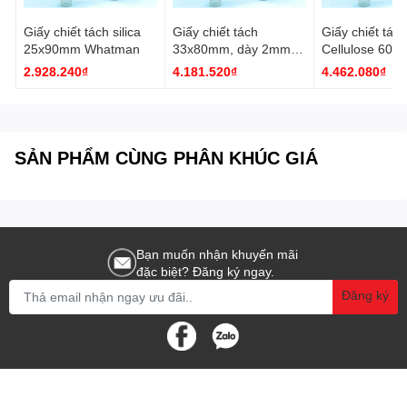
Giấy chiết tách silica
Giấy chiết tách
Giấy chiết tách
25x90mm Whatman
33x80mm, dày 2mm
Cellulose 603,
Whatman
25x100mm, dà
2.928.240₫
4.181.520₫
4.462.080₫
Whatman
SẢN PHẨM CÙNG PHÂN KHÚC GIÁ
Bạn muốn nhận khuyến mãi
đặc biệt? Đăng ký ngay.
Đăng ký