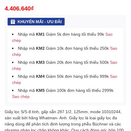
4.406.640₫
KHUYẾN MÃI - ƯU ĐÃI
Nhập mã
KM1
Giảm 5k đơn hàng tối thiểu 99k
Sao
chép
Nhập mã
KM2
Giảm 10k đơn hàng tối thiểu 250k
Sao
chép
Nhập mã
KM3
Giảm 20k đơn hàng tối thiểu 500k
Sao
chép
Nhập mã
KM4
Giảm 50k đơn hàng tối thiểu 999k
Sao
chép
Nhập mã
KM5
Giảm 100k đơn hàng tối thiểu 2999k
Sao chép
Giấy lọc S/S đ.tính, gấp sẵn 287 1/2, 125mm, mode 10310244,
sản xuất bởi hãng Whatman- Anh. Giấy lọc là loại giấy lọc đa
năng dùng để phân tích định lượng trong phễu Büchner và các
phương pháp lọc chân không khác. Quy cách đóng gói: hộp 100