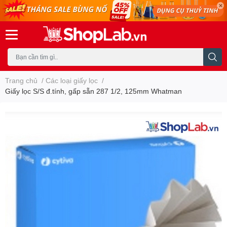
Trang chủ
/
Các loại giấy lọc
/
Giấy lọc S/S đ.tính, gấp sẵn 287 1/2, 125mm Whatman