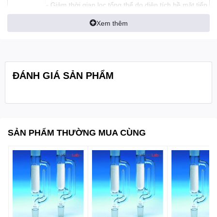
- Giảm thời gian lọc tổng thể do diện tích bề mặt tiếp
xúc tăng thêm; quá trình chậm lại bình thường của
Xem thêm
tốc độ lọc do tải hạt bị trì hoãn.
Tính năng:
- Tăng tổng công suất tải khi có nhiều diện tích lọc
hơn.
- Duy trì lưu lượng nhờ giảm tiếp xúc giữa giấy lọc
ĐÁNH GIÁ SẢN PHẨM
với thành phễu và hình dạng tự hỗ trợ của bộ lọc.
- Việc gấp nếp trước không ảnh hưởng đáng kể đến
bất kỳ dữ liệu kỹ thuật nào và những số liệu tương tự
có thể được sử dụng cho các hình tròn phẳng.
SẢN PHẨM THƯỜNG MUA CÙNG
- Tốc độ lọc (Herzberg): 330 giây
Mô tả sản
- Lớp 287 ½
phẩm:
- Dạng tròn, gấp sẵn, đường kính: 125mm
Quy cách
Hộp 100 tờ
đóng gói: