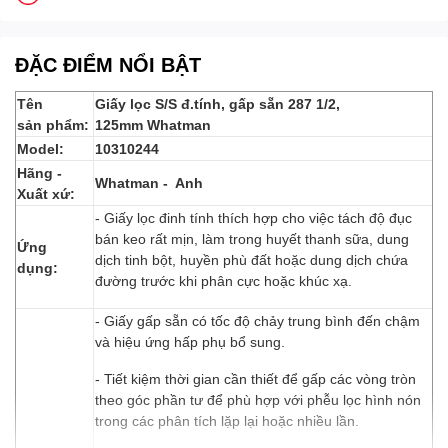
ĐẶC ĐIỂM NỔI BẬT
Tên
Giấy lọc S/S đ.tính, gấp sẵn 287 1/2,
sản phẩm:
125mm Whatman
Model:
10310244
Hãng -
Whatman - Anh
Xuất xứ:
- Giấy lọc đinh tính thích hợp cho việc tách độ đục
bán keo rất mịn, làm trong huyết thanh sữa, dung
Ứng
dịch tinh bột, huyền phù đất hoặc dung dịch chứa
dụng:
đường trước khi phân cực hoặc khúc xạ.
- Giấy gấp sẵn có tốc độ chảy trung bình đến chậm
và hiệu ứng hấp phụ bổ sung.
- Tiết kiệm thời gian cần thiết để gấp các vòng tròn
theo góc phần tư để phù hợp với phễu lọc hình nón
trong các phân tích lặp lại hoặc nhiều lần.