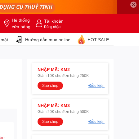
✕
Hệ thống
Tài khoản
cửa hàng
Đăng nhập
 mật
Hướng dẫn mua online
HOT SALE
NHẬP MÃ: KM2
Giảm 10K cho đơn hàng 250K
Sao chép
Điều kiện
NHẬP MÃ: KM3
Giảm 20K cho đơn hàng 500K
Sao chép
Điều kiện
hép