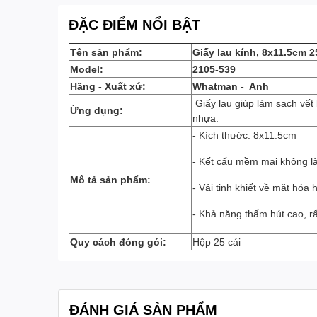
ĐẶC ĐIỂM NỔI BẬT
Tên sản phẩm:
Giấy lau kính, 8x11.5cm 
Model:
2105-539
Hãng - Xuất xứ:
Whatman - Anh
Giấy lau giúp làm sạch vết
Ứng dụng:
nhựa.
- Kích thước: 8x11.5cm
- Kết cấu mềm mại không l
Mô tả sản phẩm:
- Vải tinh khiết về mặt hóa
- Khả năng thấm hút cao, rấ
Quy cách đóng gói:
Hộp 25 cái
ĐÁNH GIÁ SẢN PHẨM