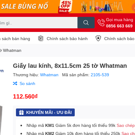
Gọi mua hàng
0856 663 669
 sách bán hàng
Chính sách bảo hành
Chính sách bảo
 tờ Whatman
Giấy lau kính, 8x11.5cm 25 tờ Whatman
Thương hiệu:
Whatman
Mã sản phẩm:
2105-539
So sánh
112.560₫
KHUYẾN MÃI - ƯU ĐÃI
Nhập mã
KM1
Giảm 5k đơn hàng tối thiểu 99k
Sao chép
Nhập mã
KM2
Giảm 10k đơn hàng tối thiểu 250k
Sao c