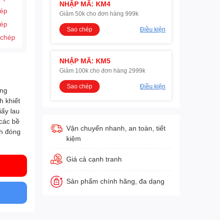
NHẬP MÃ: KM4
hép
Giảm 50k cho đơn hàng 999k
hép
Sao chép
Điều kiện
 chép
NHẬP MÃ: KM5
Giảm 100k cho đơn hàng 2999k
Sao chép
Điều kiện
ãng
h khiết
iấy lau
 các bề
Vận chuyển nhanh, an toàn, tiết
ch đóng
kiệm
Giá cả cạnh tranh
Sản phẩm chính hãng, đa dạng