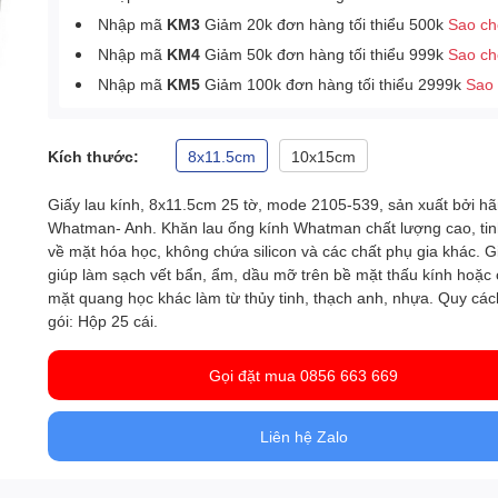
Nhập mã
KM3
Giảm 20k đơn hàng tối thiểu 500k
Sao c
Nhập mã
KM4
Giảm 50k đơn hàng tối thiểu 999k
Sao c
Nhập mã
KM5
Giảm 100k đơn hàng tối thiểu 2999k
Sao
Kích thước:
8x11.5cm
10x15cm
Giấy lau kính, 8x11.5cm 25 tờ, mode 2105-539, sản xuất bởi h
Whatman- Anh. Khăn lau ống kính Whatman chất lượng cao, tin
về mặt hóa học, không chứa silicon và các chất phụ gia khác. G
giúp làm sạch vết bẩn, ẩm, dầu mỡ trên bề mặt thấu kính hoặc
mặt quang học khác làm từ thủy tinh, thạch anh, nhựa. Quy cá
gói: Hộp 25 cái.
Gọi đặt mua 0856 663 669
Liên hệ Zalo