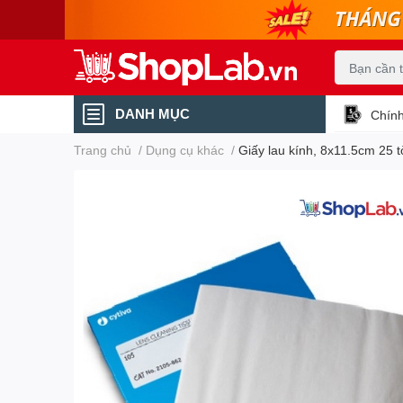
DANH MỤC
Chính
Trang chủ
/
Dụng cụ khác
/
Giấy lau kính, 8x11.5cm 25