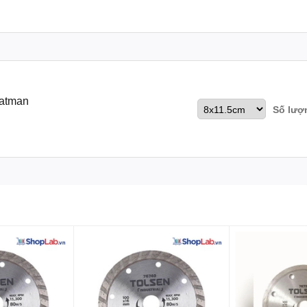
hatman
Số lượ