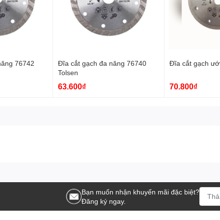
 năng 76742
Đĩa cắt gạch đa năng 76740
Đĩa cắt gạch ướ
Tolsen
63.600₫
70.800₫
Bạn muốn nhận khuyến mãi đặc biệt?
Đăng ký ngay.