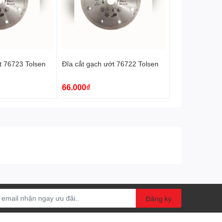
t 76723 Tolsen
Đĩa cắt gạch ướt 76722 Tolsen
66.000₫
Đăng ký