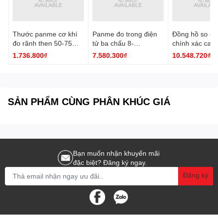
Thước panme cơ khí
Panme đo trong điện
Đồng hồ so cơ
đo rãnh then 50-75
tử ba chấu 8-
chính xác cao
mm 3233-75A Insize
10mm/0.31-0.39''
0.001mm 2891
1.736.800₫
7.580.300₫
10.548.720₫
3127-10 Insize
Insize
SẢN PHẨM CÙNG PHÂN KHÚC GIÁ
Bạn muốn nhận khuyến mãi
đặc biệt? Đăng ký ngay.
Đăng ký