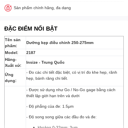
Sản phẩm chính hãng, đa dạng
ĐẶC ĐIỂM NỔI BẬT
Tên sản
Dưỡng kẹp điều chỉnh 250-275mm
phẩm:
Model:
2187
Hãng-
Insize - Trung Quốc
Xuất xứ:
- Đo các chi tiết đặc biệt, có vị trí đo khe hẹp, rãnh
Ứng
hẹp, bánh răng chi tiết.
dụng:
- Được sử dụng như Go / No-Go gage bằng cách
thiết lập giới hạn trên và dưới
- Độ phẳng của đe: 1.5μm
- Độ song song giữa các đầu đo và đe:
khoảng 0-32mm: 3μm