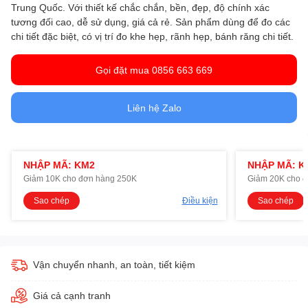
Trung Quốc. Với thiết kế chắc chắn, bền, đẹp, độ chính xác
tương đối cao, dễ sử dụng, giá cả rẻ. Sản phẩm dùng để đo các
chi tiết đặc biệt, có vị trí đo khe hẹp, rãnh hẹp, bánh răng chi tiết.
Gọi đặt mua 0856 663 669
Liên hệ Zalo
NHẬP MÃ: KM2
NHẬP MÃ: K
Giảm 10K cho đơn hàng 250K
Giảm 20K cho 
Sao chép
Điều kiện
Sao chép
Vận chuyển nhanh, an toàn, tiết kiệm
Giá cả cạnh tranh