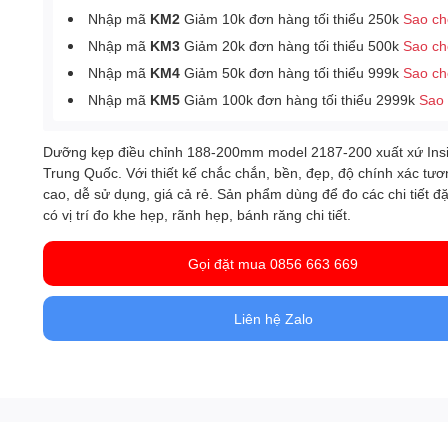
Nhập mã
KM2
Giảm 10k đơn hàng tối thiểu 250k
Sao c
Nhập mã
KM3
Giảm 20k đơn hàng tối thiểu 500k
Sao c
Nhập mã
KM4
Giảm 50k đơn hàng tối thiểu 999k
Sao c
Nhập mã
KM5
Giảm 100k đơn hàng tối thiểu 2999k
Sao
Dưỡng kẹp điều chỉnh 188-200mm model 2187-200 xuất xứ Insi
Trung Quốc. Với thiết kế chắc chắn, bền, đẹp, độ chính xác tươ
cao, dễ sử dụng, giá cả rẻ. Sản phẩm dùng để đo các chi tiết đặ
có vị trí đo khe hẹp, rãnh hẹp, bánh răng chi tiết.
Gọi đặt mua 0856 663 669
Liên hệ Zalo