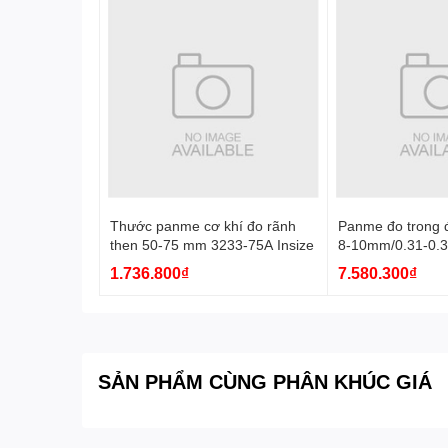
Thước panme cơ khí đo rãnh
Panme đo trong đ
then 50-75 mm 3233-75A Insize
8-10mm/0.31-0.3
Insize
1.736.800₫
7.580.300₫
SẢN PHẨM CÙNG PHÂN KHÚC GIÁ