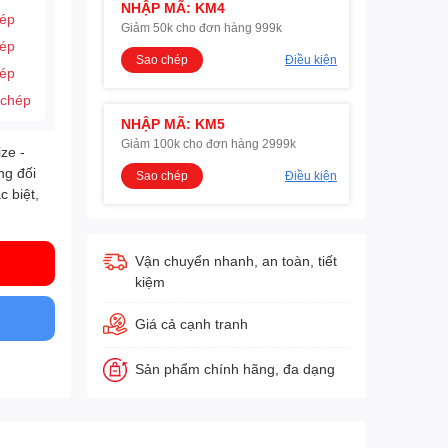
NHẬP MÃ: KM4
hép
Giảm 50k cho đơn hàng 999k
hép
Sao chép
Điều kiện
hép
 chép
NHẬP MÃ: KM5
Giảm 100k cho đơn hàng 2999k
ze -
ng đối
Sao chép
Điều kiện
c biệt,
Vận chuyển nhanh, an toàn, tiết
kiệm
Giá cả cạnh tranh
Sản phẩm chính hãng, đa dạng