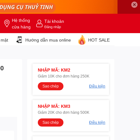
✕
Hệ thống
Tài khoản
cửa hàng
Đăng nhập
 mật
Hướng dẫn mua online
HOT SALE
00
NHẬP MÃ: KM2
Giảm 10K cho đơn hàng 250K
Sao chép
Điều kiện
NHẬP MÃ: KM3
Giảm 20K cho đơn hàng 500K
Sao chép
Điều kiện