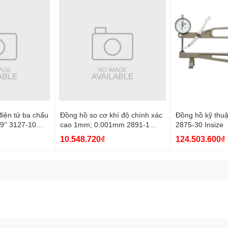
iện tử ba chấu
Đồng hồ so cơ khí độ chính xác
Đồng hồ kỹ thuậ
9'' 3127-10
cao 1mm; 0.001mm 2891-1
2875-30 Insize
Insize
10.548.720₫
124.503.600₫