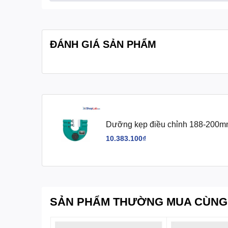
- Đường kính đầu đo: 18.3mm
Quy cách:
Hộp 1 cái
ĐÁNH GIÁ SẢN PHẨM
Dưỡng kẹp điều chỉnh 188-200m
10.383.100₫
SẢN PHẨM THƯỜNG MUA CÙNG