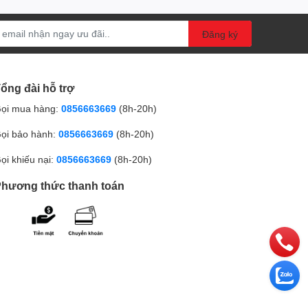
Đăng ký
ổng đài hỗ trợ
ọi mua hàng:
0856663669
(8h-20h)
ọi bảo hành:
0856663669
(8h-20h)
ọi khiếu nại:
0856663669
(8h-20h)
hương thức thanh toán