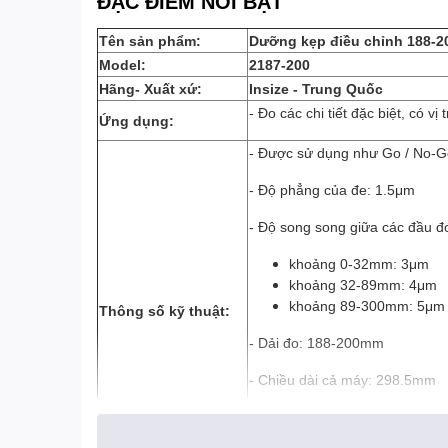
ĐẶC ĐIỂM NỔI BẬT
Tên sản phẩm:
Dưỡng kẹp điều chỉnh 188-
Model:
2187-200
Hãng- Xuất xứ:
Insize - Trung Quốc
- Đo các chi tiết đặc biệt, có vị
Ứng dụng:
- Được sử dụng như Go / No-Go 
- Độ phẳng của đe: 1.5μm
- Độ song song giữa các đầu đ
khoảng 0-32mm: 3μm
khoảng 32-89mm: 4μm
khoảng 89-300mm: 5μm
Thông
số kỹ thuật:
- Dải đo: 188-200mm
- Chiều dài cả máy: 298.5mm
- Chiều cao thân máy: 227mm