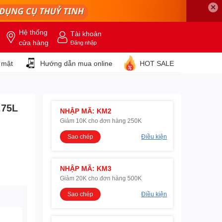
✕
Hệ thống
Tài khoản
cửa hàng
Đăng nhập
 mật
Hướng dẫn mua online
HOT SALE
.75L
NHẬP MÃ: KM2
Giảm 10K cho đơn hàng 250K
Sao chép
Điều kiện
NHẬP MÃ: KM3
Giảm 20K cho đơn hàng 500K
Sao chép
Điều kiện