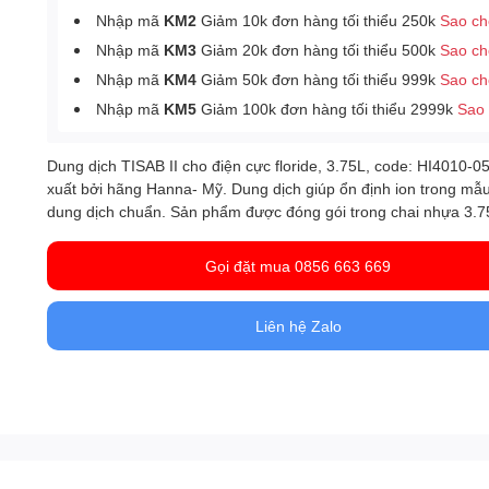
Nhập mã
KM2
Giảm 10k đơn hàng tối thiểu 250k
Sao c
Nhập mã
KM3
Giảm 20k đơn hàng tối thiểu 500k
Sao c
Nhập mã
KM4
Giảm 50k đơn hàng tối thiểu 999k
Sao c
Nhập mã
KM5
Giảm 100k đơn hàng tối thiểu 2999k
Sao
Dung dịch TISAB II cho điện cực floride, 3.75L, code: HI4010-0
xuất bởi hãng Hanna- Mỹ. Dung dịch giúp ổn định ion trong mẫ
dung dịch chuẩn. Sản phẩm được đóng gói trong chai nhựa
3.7
Gọi đặt mua 0856 663 669
Liên hệ Zalo