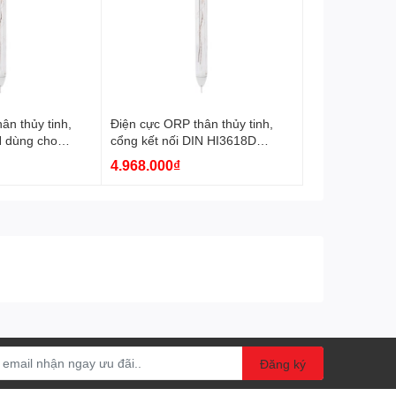
ân thủy tinh,
Điện cực ORP thân thủy tinh,
N dùng cho
cổng kết nối DIN HI3618D
18D-1 Hanna
Hanna
4.968.000₫
Đăng ký