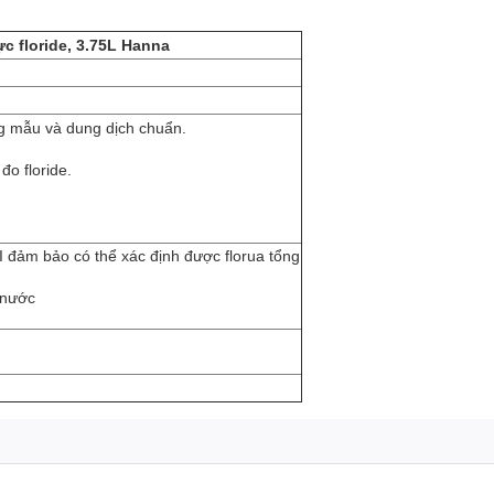
ực floride, 3.75L Hanna
ng mẫu và dung dịch chuẩn.
đo floride.
I đảm bảo có thể xác định được florua tổng
 nước