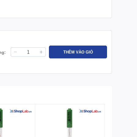
ng:
THÊM VÀO GIỎ