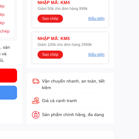
NHẬP MÃ: KM4
hép
Giảm 50k cho đơn hàng 999k
hép
Sao chép
Điều kiện
hép
 chép
NHẬP MÃ: KM5
Giảm 100k cho đơn hàng 2999k
5, sản
u và
Sao chép
Điều kiện
5L
Vận chuyển nhanh, an toàn, tiết
kiệm
Giá cả cạnh tranh
Sản phẩm chính hãng, đa dạng