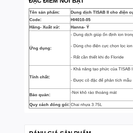
ĐẶC ĐIỂM NỔI BẬT
Tên sản phẩm:
Dung dịch TISAB II cho điện c
Code:
HI4010-05
Hãng- Xuất xứ:
Hanna- Ý
- Dung dịch giúp ổn định ion tro
- Dùng cho điện cực chọn lọc ion 
Ứng dụng:
- Rất cần thiết khi đo Floride
- Khả năng tạo phức của TISAB I
Tính chất:
- Được cô đặc để phân tích mẫu
-Nơi khô ráo thoáng mát
Bảo quản:
Quy cách đóng gói:
Chai nhựa 3.75L