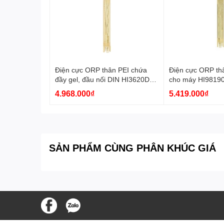
Điện cực ORP thân PEI chứa
Điện cực ORP th
đầy gel, đầu nối DIN HI3620D
cho máy HI9819
Hanna
Hanna
4.968.000₫
5.419.000₫
SẢN PHẨM CÙNG PHÂN KHÚC GIÁ