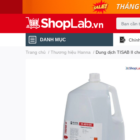
DANH MỤC
Chính
Trang chủ
/
Thương hiệu Hanna
/
Dung dịch TISAB II ch