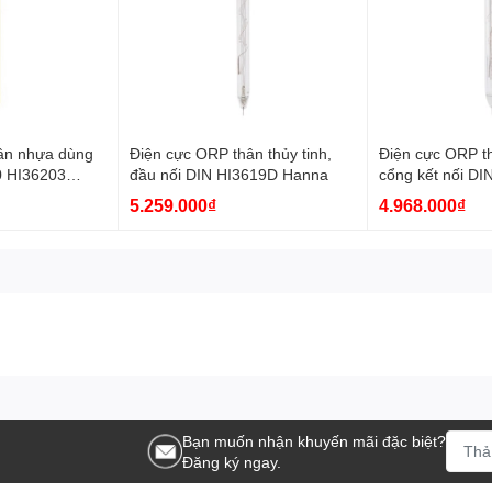
ân nhựa dùng
Điện cực ORP thân thủy tinh,
Điện cực ORP th
0 HI36203
đầu nối DIN HI3619D Hanna
cổng kết nối DI
HI8314-1 HI36
5.259.000₫
4.968.000₫
Bạn muốn nhận khuyến mãi đặc biệt?
Đăng ký ngay.