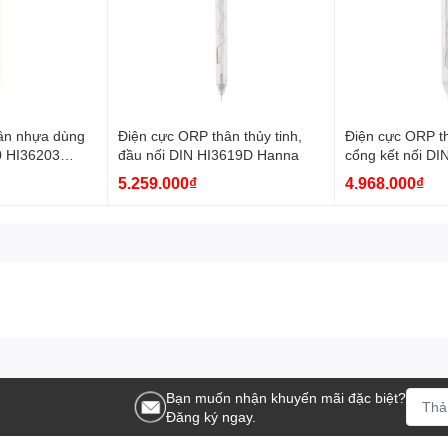
ân nhựa dùng
Điện cực ORP thân thủy tinh,
Điện cực ORP th
0 HI36203
đầu nối DIN HI3619D Hanna
cổng kết nối DI
HI8314-1 HI36
5.259.000₫
4.968.000₫
Bạn muốn nhận khuyến mãi đặc biệt?
Đăng ký ngay.