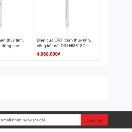
ân thủy tinh,
Điện cực ORP thân thủy tinh,
N dùng cho
cổng kết nối DIN HI3618D
18D-1 Hanna
Hanna
4.968.000₫
Đăng ký