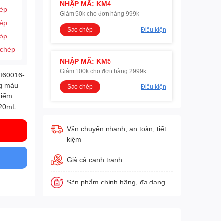
NHẬP MÃ: KM4
hép
Giảm 50k cho đơn hàng 999k
hép
Sao chép
Điều kiện
hép
 chép
NHẬP MÃ: KM5
Giảm 100k cho đơn hàng 2999k
HI60016-
ng màu
Sao chép
Điều kiện
điểm
 20mL.
Vận chuyển nhanh, an toàn, tiết
kiệm
Giá cả cạnh tranh
Sản phẩm chính hãng, đa dạng