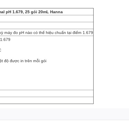
mal pH 1.679, 25 gói 20mL Hanna
kỳ máy đo pH nào có thể hiệu chuẩn tại điểm 1.679
 1.679
C
iệt độ được in trên mỗi gói
m