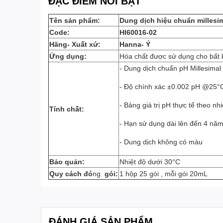
ĐẶC ĐIỂM NỔI BẬT
Tên sản phẩm:
Dung dịch hiệu chuẩn millesi
Code:
HI60016-02
Hãng- Xuất xứ:
Hanna- Ý
Ứng dụng:
Hóa chất được sử dụng cho bất 
- Dung dịch chuẩn pH Millesimal
- Độ chính xác ±0.002 pH @25°
- Bảng giá trị pH thực tế theo nh
Tính chất:
- Hạn sử dụng dài lên đến 4 nă
- Dung dịch không có màu
Bảo quản:
Nhiệt độ dưới 30°C
Quy cách đó
ng
gói:
1 hộp 25 gói , mỗi gói 20mL
ĐÁNH GIÁ SẢN PHẨM