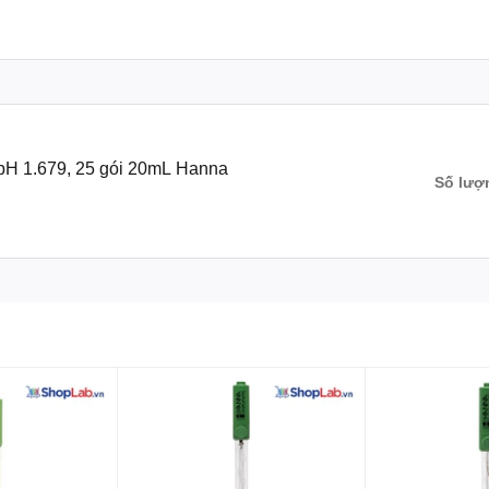
 pH 1.679, 25 gói 20mL Hanna
Số lượ