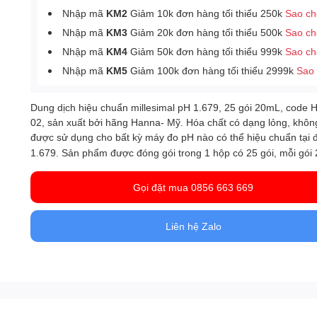
Nhập mã
KM2
Giảm 10k đơn hàng tối thiểu 250k
Sao c
Nhập mã
KM3
Giảm 20k đơn hàng tối thiểu 500k
Sao c
Nhập mã
KM4
Giảm 50k đơn hàng tối thiểu 999k
Sao c
Nhập mã
KM5
Giảm 100k đơn hàng tối thiểu 2999k
Sao
Dung dịch hiệu chuẩn millesimal pH 1.679, 25 gói 20mL, code 
02, sản xuất bởi hãng Hanna- Mỹ. Hóa chất có dạng lỏng, khô
được
cho bất kỳ máy đo pH nào có thể hiệu chuẩn tại 
sử dụng
1.679. Sản phẩm được đóng gói trong 1 hộp có 25 gói, mỗi gói
Gọi đặt mua 0856 663 669
Liên hệ Zalo