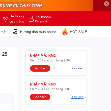
✕
Hệ thống
Tài khoản
cửa hàng
Đăng nhập
 mật
Hướng dẫn mua online
HOT SALE
, 25
NHẬP MÃ: KM2
Giảm 10K cho đơn hàng 250K
Sao chép
Điều kiện
NHẬP MÃ: KM3
Giảm 20K cho đơn hàng 500K
Sao chép
Điều kiện