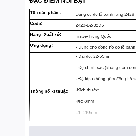
ĐẶC ĐIỂM NỔI BẬT
Tên sản phẩm:
Dụng cụ đo lỗ bánh răng 2428-
Code:
2428-B2/B2D5
Hãng- Xuất xứ:
Insize-Trung Quốc
Ứng dụng:
- Dùng cho đồng hồ đo lỗ bánh
- Dải đo: 22-55mm
- Độ chính xác (không gồm đồn
- Độ lặp (không gồm đồng hồ s
-Kích thước:
Thông số kĩ thuật:
ΦR: 8mm
L1: 110mm
L2: 204mm
Ren cho đầu bi: M2.5mm