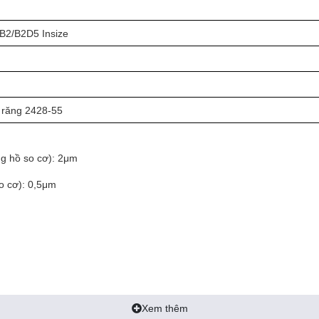
B2/B2D5 Insize
 răng 2428-55
g hồ so cơ): 2μm
o cơ): 0,5μm
Xem thêm