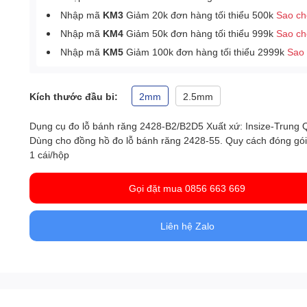
Nhập mã
KM3
Giảm 20k đơn hàng tối thiểu 500k
Sao c
Nhập mã
KM4
Giảm 50k đơn hàng tối thiểu 999k
Sao c
Nhập mã
KM5
Giảm 100k đơn hàng tối thiểu 2999k
Sao
Kích thước đầu bi:
2mm
2.5mm
Dụng cụ đo lỗ bánh răng 2428-B2/B2D5 Xuất xứ: Insize-Trung 
Dùng cho đồng hồ đo lỗ bánh răng 2428-55. Quy cách đóng gói
1 cái/hộp
Gọi đặt mua 0856 663 669
Liên hệ Zalo