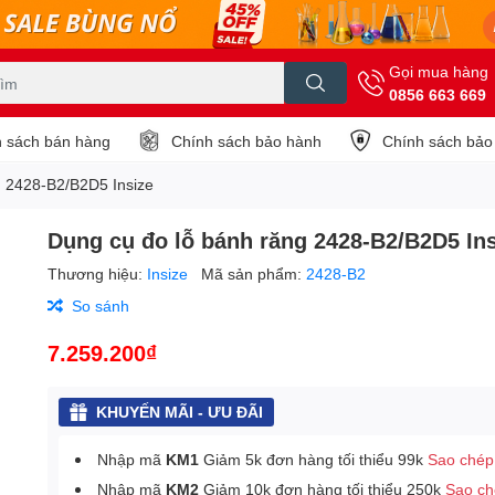
Gọi mua hàng
0856 663 669
 sách bán hàng
Chính sách bảo hành
Chính sách bảo
g 2428-B2/B2D5 Insize
Dụng cụ đo lỗ bánh răng 2428-B2/B2D5 Ins
Thương hiệu:
Insize
Mã sản phẩm:
2428-B2
So sánh
7.259.200₫
KHUYẾN MÃI - ƯU ĐÃI
Nhập mã
KM1
Giảm 5k đơn hàng tối thiểu 99k
Sao chép
Nhập mã
KM2
Giảm 10k đơn hàng tối thiểu 250k
Sao c