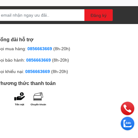
Đăng ký
ổng đài hỗ trợ
ọi mua hàng:
0856663669
(8h-20h)
ọi bảo hành:
0856663669
(8h-20h)
ọi khiếu nại:
0856663669
(8h-20h)
hương thức thanh toán