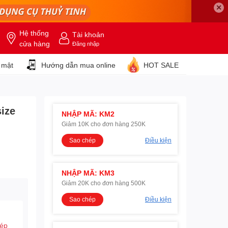
✕
Hệ thống
Tài khoản
cửa hàng
Đăng nhập
 mật
Hướng dẫn mua online
HOT SALE
ize
NHẬP MÃ: KM2
Giảm 10K cho đơn hàng 250K
Sao chép
Điều kiện
NHẬP MÃ: KM3
Giảm 20K cho đơn hàng 500K
Sao chép
Điều kiện
hép