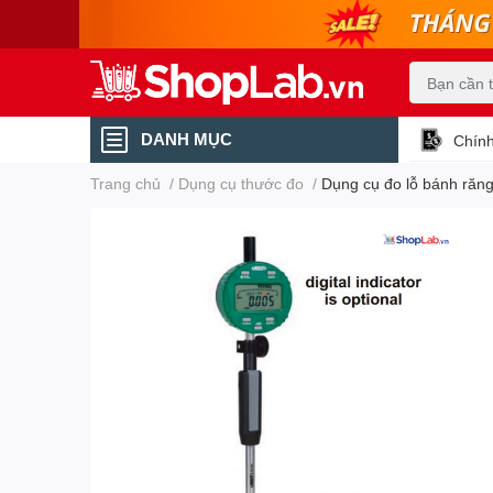
DANH MỤC
Chính
Trang chủ
/
Dụng cụ thước đo
/
Dụng cụ đo lỗ bánh răn