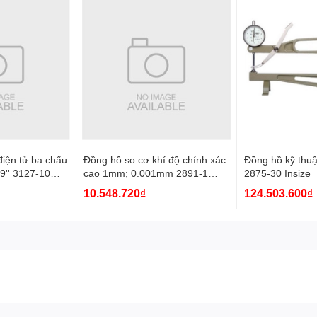
iện tử ba chấu
Đồng hồ so cơ khí độ chính xác
Đồng hồ kỹ thuậ
9'' 3127-10
cao 1mm; 0.001mm 2891-1
2875-30 Insize
Insize
10.548.720₫
124.503.600₫