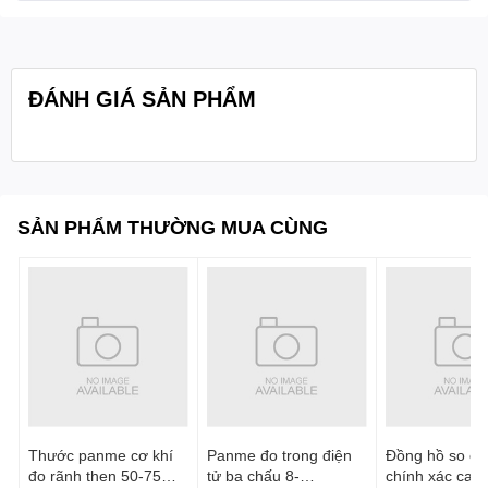
L2: 204mm
Ren cho đầu bi: M2.5mm
ĐÁNH GIÁ SẢN PHẨM
- Kích thước đầu bi: 10mm
Quy cách
1 cái/hộp
đóng gói:
SẢN PHẨM THƯỜNG MUA CÙNG
Thước panme cơ khí
Panme đo trong điện
Đồng hồ so cơ
đo rãnh then 50-75
tử ba chấu 8-
chính xác cao