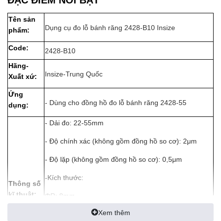
Tên sản
Dụng cụ đo lỗ bánh răng 2428-B10 Insize
phẩm:
Code:
2428-B10
Hãng-
Insize-Trung Quốc
Xuất xứ:
Ứng
- Dùng cho đồng hồ đo lỗ bánh răng 2428-55
dụng:
- Dải đo: 22-55mm
- Độ chính xác (không gồm đồng hồ so cơ): 2μm
- Độ lặp (không gồm đồng hồ so cơ): 0,5μm
-Kích thước:
Thông số
kĩ thuật:
ΦR: 8mm
Xem thêm
L1: 110mm