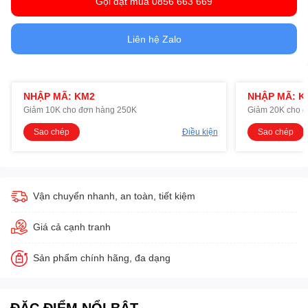
Gọi đặt mua 0856 663 669
Liên hệ Zalo
NHẬP MÃ: KM2
NHẬP MÃ: K
Giảm 10K cho đơn hàng 250K
Giảm 20K cho 
Sao chép
Điều kiện
Sao chép
Vận chuyển nhanh, an toàn, tiết kiệm
Giá cả cạnh tranh
Sản phẩm chính hãng, đa dạng
ĐẶC ĐIỂM NỔI BẬT