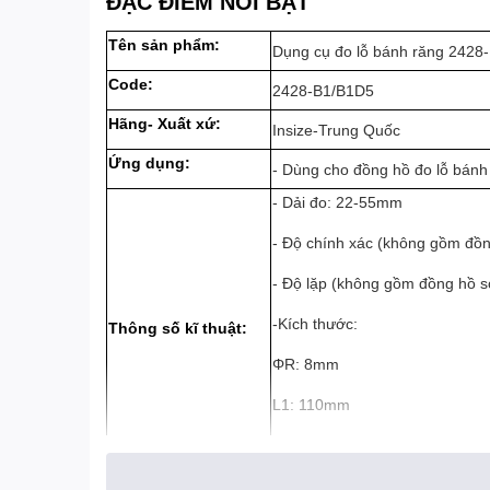
ĐẶC ĐIỂM NỔI BẬT
Tên sản phẩm:
Dụng cụ đo lỗ bánh răng 2428-
Code:
2428-B1/B1D5
Hãng- Xuất xứ:
Insize-Trung Quốc
Ứng dụng:
- Dùng cho đồng hồ đo lỗ bánh
- Dải đo: 22-55mm
- Độ chính xác (không gồm đồn
- Độ lặp (không gồm đồng hồ s
-Kích thước:
Thông số kĩ thuật:
ΦR: 8mm
L1: 110mm
L2: 204mm
Ren cho đầu bi: M2.5mm