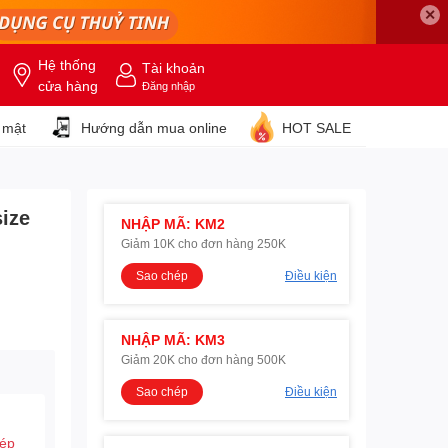
✕
Hệ thống
Tài khoản
cửa hàng
Đăng nhập
 mật
Hướng dẫn mua online
HOT SALE
ize
NHẬP MÃ: KM2
Giảm 10K cho đơn hàng 250K
Sao chép
Điều kiện
NHẬP MÃ: KM3
Giảm 20K cho đơn hàng 500K
Sao chép
Điều kiện
hép