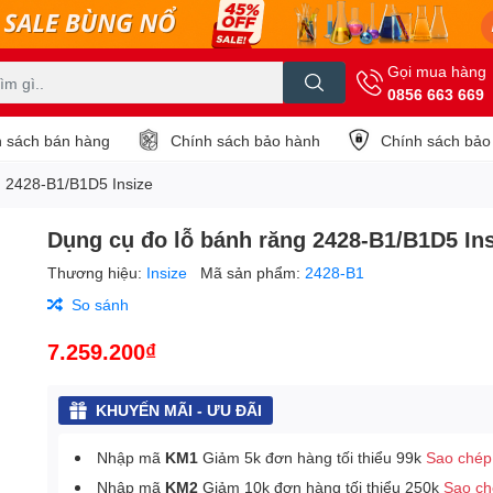
Gọi mua hàng
0856 663 669
 sách bán hàng
Chính sách bảo hành
Chính sách bảo
g 2428-B1/B1D5 Insize
Dụng cụ đo lỗ bánh răng 2428-B1/B1D5 Ins
Thương hiệu:
Insize
Mã sản phẩm:
2428-B1
So sánh
7.259.200₫
KHUYẾN MÃI - ƯU ĐÃI
Nhập mã
KM1
Giảm 5k đơn hàng tối thiểu 99k
Sao chép
Nhập mã
KM2
Giảm 10k đơn hàng tối thiểu 250k
Sao c