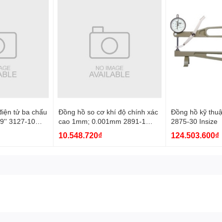
iện tử ba chấu
Đồng hồ so cơ khí độ chính xác
Đồng hồ kỹ thuậ
9'' 3127-10
cao 1mm; 0.001mm 2891-1
2875-30 Insize
Insize
10.548.720₫
124.503.600₫