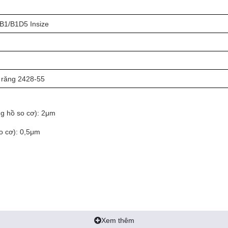
B1/B1D5 Insize
 răng 2428-55
g hồ so cơ): 2μm
o cơ): 0,5μm
Xem thêm