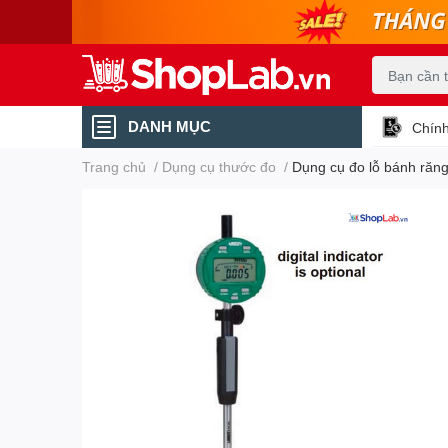
DANH MỤC
Chính
Trang chủ
/
Dụng cụ thước đo
/
Dụng cụ đo lỗ bánh răn