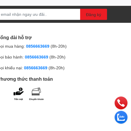
Đăng ký
ổng đài hỗ trợ
ọi mua hàng:
0856663669
(8h-20h)
ọi bảo hành:
0856663669
(8h-20h)
ọi khiếu nại:
0856663669
(8h-20h)
hương thức thanh toán