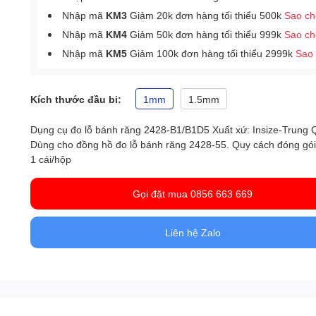
Nhập mã
KM3
Giảm 20k đơn hàng tối thiểu 500k
Sao c
Nhập mã
KM4
Giảm 50k đơn hàng tối thiểu 999k
Sao c
Nhập mã
KM5
Giảm 100k đơn hàng tối thiểu 2999k
Sao
Kích thước đầu bi:
1mm
1.5mm
Dụng cụ đo lỗ bánh răng 2428-B1/B1D5 Xuất xứ: Insize-Trung 
Dùng cho đồng hồ đo lỗ bánh răng 2428-55. Quy cách đóng gói
1 cái/hộp
Gọi đặt mua 0856 663 669
Liên hệ Zalo