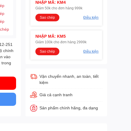
NHẬP MÃ: KM4
hép
Giảm 50k cho đơn hàng 999k
hép
Sao chép
Điều kiện
hép
 chép
NHẬP MÃ: KM5
Giảm 100k cho đơn hàng 2999k
112-251
độ chính
Sao chép
Điều kiện
ắn vào
 trong
Vận chuyển nhanh, an toàn, tiết
kiệm
Giá cả cạnh tranh
Sản phẩm chính hãng, đa dạng