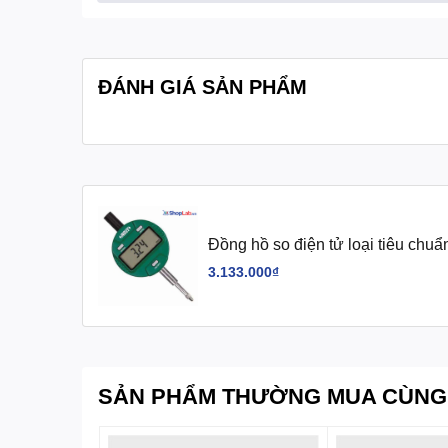
- Độ trễ: 3 µm
- Độ phân giải: 0.001 mm/0.00
ĐÁNH GIÁ SẢN PHẨM
- Lực đo tối đa: 2.2 N
- Loại có gá lưng
Quy cách:
Hộp 1 cái
Đồng hồ so điện tử loại tiêu ch
3.133.000₫
SẢN PHẨM THƯỜNG MUA CÙNG