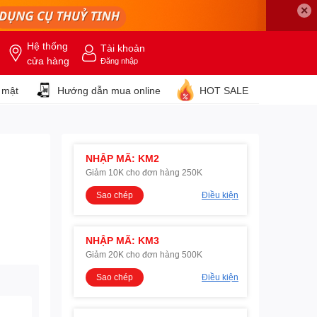
✕
Hệ thống
Tài khoản
cửa hàng
Đăng nhập
 mật
Hướng dẫn mua online
HOT SALE
NHẬP MÃ: KM2
Giảm 10K cho đơn hàng 250K
Sao chép
Điều kiện
NHẬP MÃ: KM3
Giảm 20K cho đơn hàng 500K
Sao chép
Điều kiện