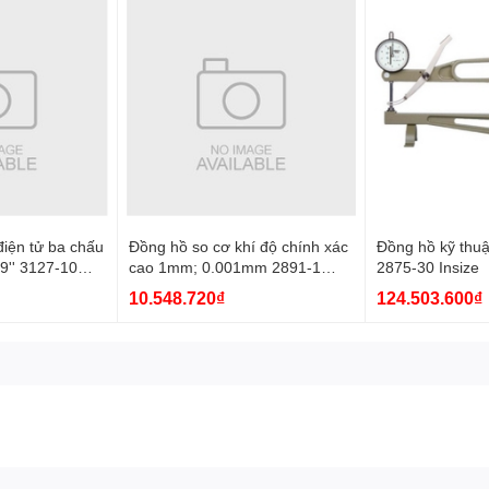
iện tử ba chấu
Đồng hồ so cơ khí độ chính xác
Đồng hồ kỹ thuậ
9'' 3127-10
cao 1mm; 0.001mm 2891-1
2875-30 Insize
Insize
10.548.720₫
124.503.600₫