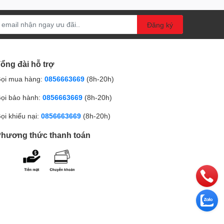
Đăng ký
ổng đài hỗ trợ
ọi mua hàng:
0856663669
(8h-20h)
ọi bảo hành:
0856663669
(8h-20h)
ọi khiếu nại:
0856663669
(8h-20h)
hương thức thanh toán