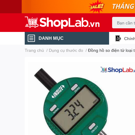
DANH MỤC
Chính
Trang chủ
/
Dụng cụ thước đo
/
Đồng hồ so điện tử loạ