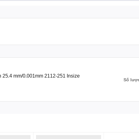
005″
uẩn 25.4 mm/0.001mm 2112-251 Insize
Số lượ