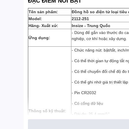
ĐẶC ĐIỂM NỔI BẬT
Tên sản phẩm:
Đồng hồ so điện tử loại tiê
Model:
2112-251
Hãng- Xuất xứ:
Insize - Trung Quốc
- Dùng để gắn vào thước đo ca
Ứng dụng:
nghiệp, cơ khí hoặc xây dựng.
- Chức năng nút: bật/tắt, inch/
- Có thể thời gian tự động tắt 
- Có thể chuyển đổi chế độ đo 
- Có thể ghi nhớ giá trị thiết lậ
- Pin CR2032
- Có cổng dữ liệu
Thông số kỹ thuật:
- Dải đo: 25.4 mm/1″
- Độ chính xác: 5 µm