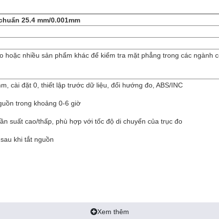
u chuẩn 25.4 mm/0.001mm
o hoặc nhiều sản phẩm khác để kiểm tra mặt phẳng trong các ngành 
mm, cài đặt 0, thiết lập trước dữ liệu, đổi hướng đo, ABS/INC
nguồn trong khoảng 0-6 giờ
tần suất cao/thấp, phù hợp với tốc độ di chuyển của trục đo
p sau khi tắt nguồn
Xem thêm