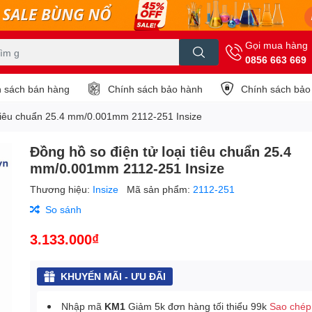
Gọi mua hàng
0856 663 669
 sách bán hàng
Chính sách bảo hành
Chính sách bảo
i tiêu chuẩn 25.4 mm/0.001mm 2112-251 Insize
Đồng hồ so điện tử loại tiêu chuẩn 25.4
mm/0.001mm 2112-251 Insize
Thương hiệu:
Insize
Mã sản phẩm:
2112-251
So sánh
3.133.000₫
KHUYẾN MÃI - ƯU ĐÃI
Nhập mã
KM1
Giảm 5k đơn hàng tối thiểu 99k
Sao chép