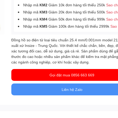
Nhập mã
KM2
Giảm 10k đơn hàng tối thiểu 250k
Sao c
Nhập mã
KM3
Giảm 20k đơn hàng tối thiểu 500k
Sao c
Nhập mã
KM4
Giảm 50k đơn hàng tối thiểu 999k
Sao c
Nhập mã
KM5
Giảm 100k đơn hàng tối thiểu 2999k
Sao
Đồng hồ so điện tử loại tiêu chuẩn 25.4 mm/0.001mm model 2
xuất xứ Insize - Trung Quốc. Với thiết kế chắc chắn, bền, đẹp, 
xác tương đối cao, dễ sử dụng, giá cả rẻ. Sản phẩm dùng để g
thước đo cao hoặc nhiều sản phẩm khác để kiểm tra mặt phẳng
các ngành công nghiệp, cơ khí hoặc xây dựng.
Gọi đặt mua 0856 663 669
Liên hệ Zalo