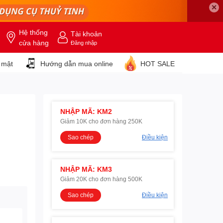
✕
Hệ thống
Tài khoản
cửa hàng
Đăng nhập
 mật
Hướng dẫn mua online
HOT SALE
NHẬP MÃ: KM2
Giảm 10K cho đơn hàng 250K
Sao chép
Điều kiện
NHẬP MÃ: KM3
Giảm 20K cho đơn hàng 500K
Sao chép
Điều kiện