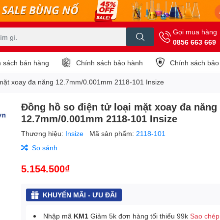
Gọi mua hàng
0856 663 669
 sách bán hàng
Chính sách bảo hành
Chính sách bảo
i mặt xoay đa năng 12.7mm/0.001mm 2118-101 Insize
Đồng hồ so điện tử loại mặt xoay đa năng
12.7mm/0.001mm 2118-101 Insize
Thương hiệu:
Insize
Mã sản phẩm:
2118-101
So sánh
5.154.500₫
KHUYẾN MÃI - ƯU ĐÃI
Nhập mã
KM1
Giảm 5k đơn hàng tối thiểu 99k
Sao chép