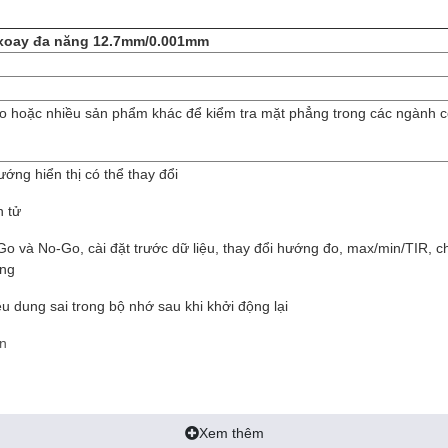
t xoay đa năng 12.7mm/0.001mm
o hoặc nhiều sản phẩm khác để kiểm tra mặt phẳng trong các ngành 
ớng hiển thị có thể thay đổi
n tử
 Go và No-Go, cài đặt trước dữ liệu, thay đổi hướng đo, max/min/TIR, 
ăng
iệu dung sai trong bộ nhớ sau khi khởi động lại
ồn
Xem thêm