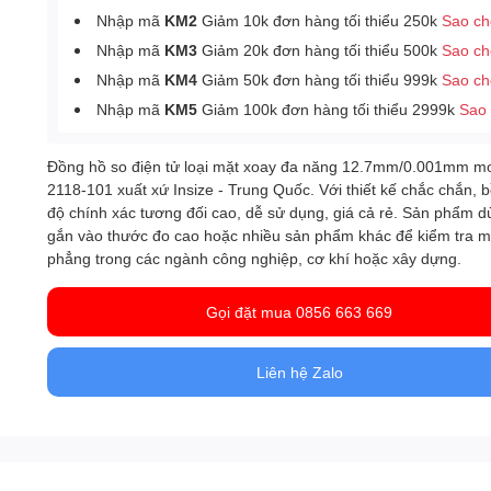
Nhập mã
KM2
Giảm 10k đơn hàng tối thiểu 250k
Sao c
Nhập mã
KM3
Giảm 20k đơn hàng tối thiểu 500k
Sao c
Nhập mã
KM4
Giảm 50k đơn hàng tối thiểu 999k
Sao c
Nhập mã
KM5
Giảm 100k đơn hàng tối thiểu 2999k
Sao
Đồng hồ so điện tử loại mặt xoay đa năng 12.7mm/0.001mm m
2118-101 xuất xứ Insize - Trung Quốc. Với thiết kế chắc chắn, b
độ chính xác tương đối cao, dễ sử dụng, giá cả rẻ. Sản phẩm 
gắn vào thước đo cao hoặc nhiều sản phẩm khác để kiểm tra m
phẳng trong các ngành công nghiệp, cơ khí hoặc xây dựng.
Gọi đặt mua 0856 663 669
Liên hệ Zalo