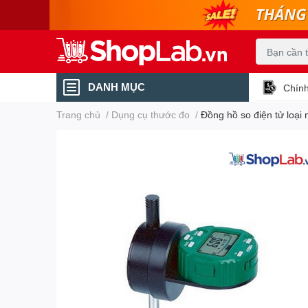
DANH MỤC
Chính
Trang chủ
/
Dụng cụ thước đo
/
Đồng hồ so điện tử loạ