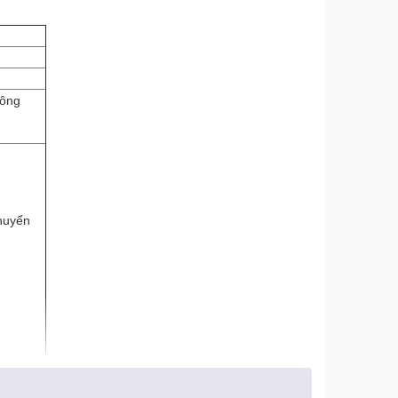
công
chuyển