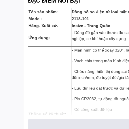
ĐẶC ĐIỂM NỔI BẬT
Tên sản phẩm:
Đồng hồ so điện tử loại mặ
Model:
2118-101
Hãng- Xuất xứ:
Insize - Trung Quốc
- Dùng để gắn vào thước đo ca
Ứng dụng:
nghiệp, cơ khí hoặc xây dựng.
- Màn hình có thể xoay 320°, hư
- Vạch chia trong màn hình điệ
- Chức năng: hiển thị dung sai
đổi inch/mm, đo tuyệt đối/gia t
- Lưu dữ liệu đặt trước và dữ l
- Pin CR2032, tự động tắt ngu
- Có cổng xuất dữ liệu
Thông
số kỹ thuật:
- Đọc dạng số và dạng analog