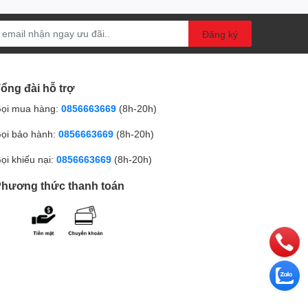
Đăng ký
ổng đài hỗ trợ
ọi mua hàng:
0856663669
(8h-20h)
ọi bảo hành:
0856663669
(8h-20h)
ọi khiếu nại:
0856663669
(8h-20h)
hương thức thanh toán