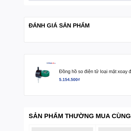
-Dải đo: 12.7 mm/0.5″
- Độ chính xác: 5 µm
- Độ trễ: 2 µm
ĐÁNH GIÁ SẢN PHẨM
- Độ phân giải: 0.001 mm/0.00
- Không có gá lưng
Quy cách:
Hộp 1 cái
Đồng hồ so điện tử loại mặt xoa
Insize
5.154.500₫
SẢN PHẨM THƯỜNG MUA CÙNG