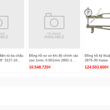
iện tử ba chấu
Đồng hồ so cơ khí độ chính xác
Đồng hồ kỹ thuậ
9'' 3127-10
cao 1mm; 0.001mm 2891-1
2875-30 Insize
Insize
10.548.720₫
124.503.600₫