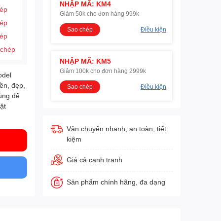
NHẬP MÃ: KM4
hép
Giảm 50k cho đơn hàng 999k
hép
Sao chép
Điều kiện
hép
 chép
NHẬP MÃ: KM5
Giảm 100k cho đơn hàng 2999k
odel
ền, đẹp,
Sao chép
Điều kiện
dùng để
ặt
Vận chuyển nhanh, an toàn, tiết
kiệm
Giá cả cạnh tranh
Sản phẩm chính hãng, đa dạng