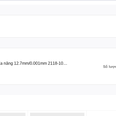
005″
y đa năng 12.7mm/0.001mm 2118-101
Số lượ