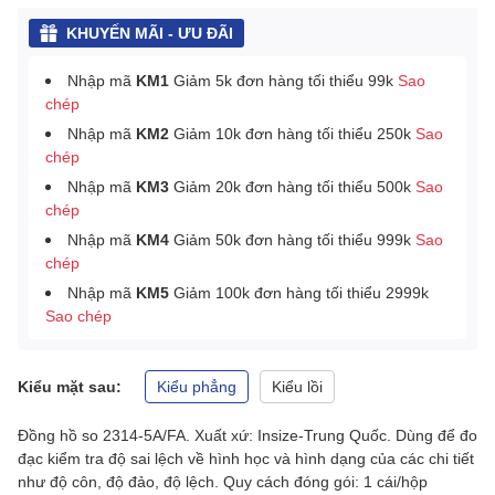
KHUYẾN MÃI - ƯU ĐÃI
Nhập mã
KM1
Giảm 5k đơn hàng tối thiểu 99k
Sao
chép
Nhập mã
KM2
Giảm 10k đơn hàng tối thiểu 250k
Sao
chép
Nhập mã
KM3
Giảm 20k đơn hàng tối thiểu 500k
Sao
chép
Nhập mã
KM4
Giảm 50k đơn hàng tối thiểu 999k
Sao
chép
Nhập mã
KM5
Giảm 100k đơn hàng tối thiểu 2999k
Sao chép
Kiểu mặt sau:
Kiểu phẳng
Kiểu lồi
Đồng hồ so 2314-5A/FA. Xuất xứ: Insize-Trung Quốc. Dùng để đo
đạc kiểm tra độ sai lệch về hình học và hình dạng của các chi tiết
như độ côn, độ đảo, độ lệch. Quy cách đóng gói: 1 cái/hộp