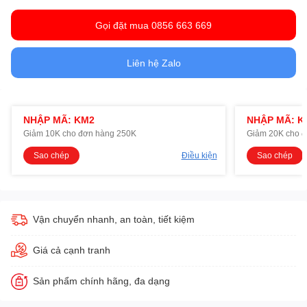
Gọi đặt mua 0856 663 669
Liên hệ Zalo
NHẬP MÃ: KM2
NHẬP MÃ: K
Giảm 10K cho đơn hàng 250K
Giảm 20K cho 
Sao chép
Điều kiện
Sao chép
Vận chuyển nhanh, an toàn, tiết kiệm
Giá cả cạnh tranh
Sản phẩm chính hãng, đa dạng