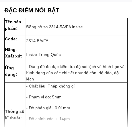
ĐẶC ĐIỂM NỔI BẬT
Tên sản
Đồng hồ so 2314-5A/FA Insize
phẩm:
Code:
2314-5A/FA
Hãng-
Insize-Trung Quốc
Xuất xứ:
- Dùng để đo đạc kiểm tra độ sai lệch về hình học và
Ứng
hình dạng của các chi tiết như độ côn, độ đảo, độ
dụng:
lệch
- Chất liệu: Thép không gỉ
- Phạm vi đo: 5mm
- Độ phân giải: 0.01mm
Thông số
kĩ thuật:
- Độ chính xác: ± 14µm
- Độ trễ: 3µm