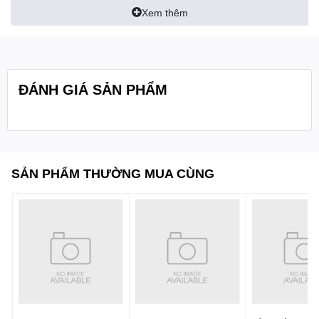
Xem thêm
- Đọc số: 0-100
- Lớp vỏ hộp được phủ lớp satin chrome
Quy cách
1 cái/hộp
ĐÁNH GIÁ SẢN PHẨM
đóng gói:
SẢN PHẨM THƯỜNG MUA CÙNG