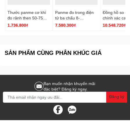
Thước panme cơ khí
Panme đo trong điện
Đồng hồ so cơ
đo rãnh then 50-75
tử ba chấu 8-
chính xác cao
mm 3233-75A Insize
10mm/0.31-0.39''
0.001mm 2891
1.736.800₫
7.580.300₫
10.548.720₫
3127-10 Insize
Insize
SẢN PHẨM CÙNG PHÂN KHÚC GIÁ
Bạn muốn nhận khuyến mãi
đặc biệt? Đăng ký ngay.
Đăng ký