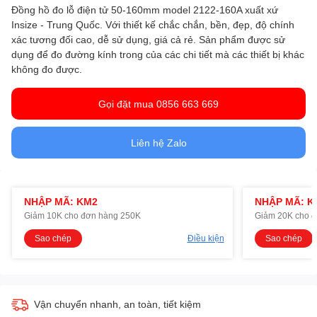
Đồng hồ đo lỗ điện tử 50-160mm model 2122-160A xuất xứ
Insize - Trung Quốc. Với thiết kế chắc chắn, bền, đẹp, độ chính
xác tương đối cao, dễ sử dụng, giá cả rẻ. Sản phẩm được sử
dụng để đo đường kính trong của các chi tiết mà các thiết bị khác
không đo được.
Gọi đặt mua 0856 663 669
Liên hệ Zalo
NHẬP MÃ: KM2
NHẬP MÃ: K
Giảm 10K cho đơn hàng 250K
Giảm 20K cho 
Sao chép
Điều kiện
Sao chép
Vận chuyển nhanh, an toàn, tiết kiệm