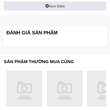
sang 0.002mm/0.0001")
Xem thêm
- Độ chính xác: ±0.025mm
- Độ lặp lại: 0.003mm
Quy cách:
Hộp 1 cái
ĐÁNH GIÁ SẢN PHẨM
SẢN PHẨM THƯỜNG MUA CÙNG