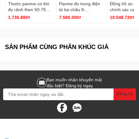
Thước panme cơ khí
Panme đo trong điện
Đồng hồ so cơ
đo rãnh then 50-75
tử ba chấu 8-
chính xác cao
mm 3233-75A Insize
10mm/0.31-0.39''
0.001mm 2891
1.736.800₫
7.580.300₫
10.548.720₫
3127-10 Insize
Insize
SẢN PHẨM CÙNG PHÂN KHÚC GIÁ
Bạn muốn nhận khuyến mãi
đặc biệt? Đăng ký ngay.
Đăng ký