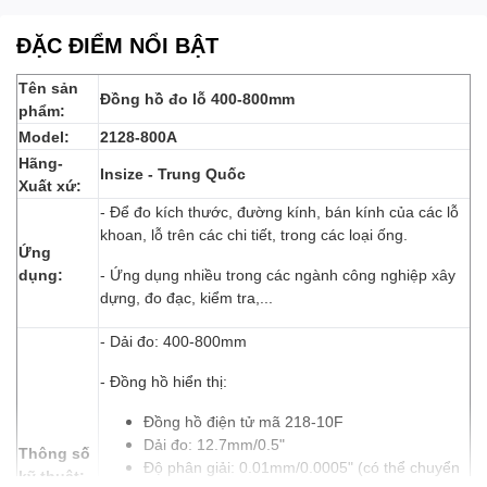
ĐẶC ĐIỂM NỔI BẬT
Tên sản
Đồng hồ đo lỗ 400-800mm
phẩm:
Model:
2128-800A
Hãng-
Insize - Trung Quốc
Xuất xứ:
- Để đo kích thước, đường kính, bán kính của các lỗ
khoan, lỗ trên các chi tiết, trong các loại ống.
Ứng
dụng:
- Ứng dụng nhiều trong các ngành công nghiệp xây
dựng, đo đạc, kiểm tra,...
- Dải đo: 400-800mm
- Đồng hồ hiển thị:
Đồng hồ điện tử mã 218-10F
Dải đo: 12.7mm/0.5"
Thông
số
Độ phân giải: 0.01mm/0.0005" (có thể chuyển
kỹ thuật: