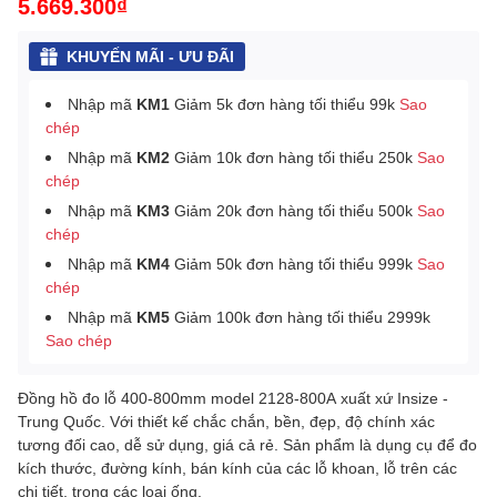
5.669.300₫
KHUYẾN MÃI - ƯU ĐÃI
Nhập mã
KM1
Giảm 5k đơn hàng tối thiểu 99k
Sao
chép
Nhập mã
KM2
Giảm 10k đơn hàng tối thiểu 250k
Sao
chép
Nhập mã
KM3
Giảm 20k đơn hàng tối thiểu 500k
Sao
chép
Nhập mã
KM4
Giảm 50k đơn hàng tối thiểu 999k
Sao
chép
Nhập mã
KM5
Giảm 100k đơn hàng tối thiểu 2999k
Sao chép
Đồng hồ đo lỗ 400-800mm model 2128-800A xuất xứ Insize -
Trung Quốc. Với thiết kế chắc chắn, bền, đẹp, độ chính xác
tương đối cao, dễ sử dụng, giá cả rẻ. Sản phẩm là dụng cụ để đo
kích thước, đường kính, bán kính của các lỗ khoan, lỗ trên các
chi tiết, trong các loại ống.