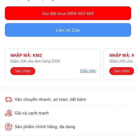
Gọi đặt mua 0856 663 669
Liên hệ Zalo
NHẬP MÃ: KM2
NHẬP MÃ: K
Giảm 10K cho đơn hàng 250K
Giảm 20K cho 
Sao chép
Điều kiện
Sao chép
Vận chuyển nhanh, an toàn, tiết kiệm
Giá cả cạnh tranh
Sản phẩm chính hãng, đa dạng