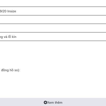
9/20 Insize
g và lỗ kín
 đồng hồ so):
Xem thêm