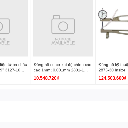
iện tử ba chấu
Đồng hồ so cơ khí độ chính xác
Đồng hồ kỹ thuậ
9'' 3127-10
cao 1mm; 0.001mm 2891-1
2875-30 Insize
Insize
10.548.720₫
124.503.600₫