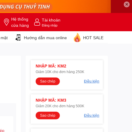
✕
Hệ thống
Tài khoản
cửa hàng
Đăng nhập
 mật
Hướng dẫn mua online
HOT SALE
NHẬP MÃ: KM2
Giảm 10K cho đơn hàng 250K
Sao chép
Điều kiện
NHẬP MÃ: KM3
Giảm 20K cho đơn hàng 500K
Sao chép
Điều kiện
hép