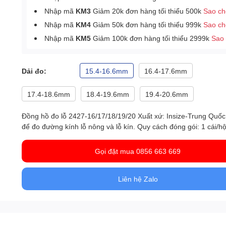
Nhập mã
KM3
Giảm 20k đơn hàng tối thiểu 500k
Sao c
Nhập mã
KM4
Giảm 50k đơn hàng tối thiểu 999k
Sao c
Nhập mã
KM5
Giảm 100k đơn hàng tối thiểu 2999k
Sao
Dải đo:
15.4-16.6mm
16.4-17.6mm
17.4-18.6mm
18.4-19.6mm
19.4-20.6mm
Đồng hồ đo lỗ 2427-16/17/18/19/20 Xuất xứ: Insize-Trung Quố
để đo đường kính lỗ nông và lỗ kín. Quy cách đóng gói: 1 cái/h
Gọi đặt mua 0856 663 669
Liên hệ Zalo