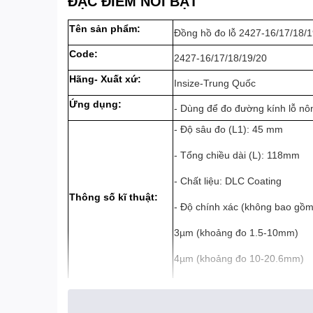
ĐẶC ĐIỂM NỔI BẬT
Tên sản phẩm:
Đồng hồ đo lỗ 2427-16/17/18/1
Code:
2427-16/17/18/19/20
Hãng- Xuất xứ:
Insize-Trung Quốc
Ứng dụng:
- Dùng để đo đường kính lỗ nôn
- Độ sâu đo (L1): 45 mm
- Tổng chiều dài (L): 118mm
- Chất liệu: DLC Coating
Thông số kĩ thuật:
- Độ chính xác (không bao gồm
3µm (khoảng đo 1.5-10mm)
4µm (khoảng đo 10-20.6mm)
- Độ lặp lại: 1µm
Quy cách đóng gói:
1 cái/hộp