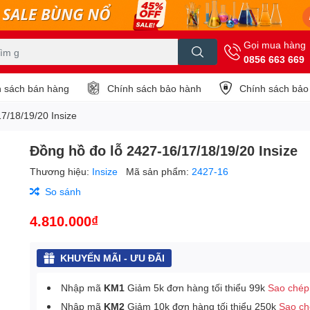
Gọi mua hàng
0856 663 669
 sách bán hàng
Chính sách bảo hành
Chính sách bảo
7/18/19/20 Insize
Đồng hồ đo lỗ 2427-16/17/18/19/20 Insize
Thương hiệu:
Insize
Mã sản phẩm:
2427-16
So sánh
4.810.000₫
KHUYẾN MÃI - ƯU ĐÃI
Nhập mã
KM1
Giảm 5k đơn hàng tối thiểu 99k
Sao chép
Nhập mã
KM2
Giảm 10k đơn hàng tối thiểu 250k
Sao c