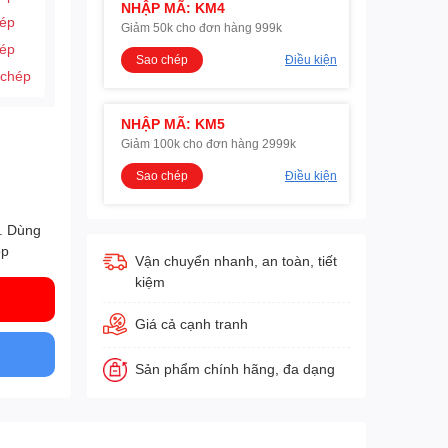
NHẬP MÃ: KM4
hép
Giảm 50k cho đơn hàng 999k
hép
Sao chép
Điều kiện
 chép
NHẬP MÃ: KM5
Giảm 100k cho đơn hàng 2999k
Sao chép
Điều kiện
c. Dùng
ộp
Vận chuyển nhanh, an toàn, tiết
kiệm
Giá cả cạnh tranh
Sản phẩm chính hãng, đa dạng