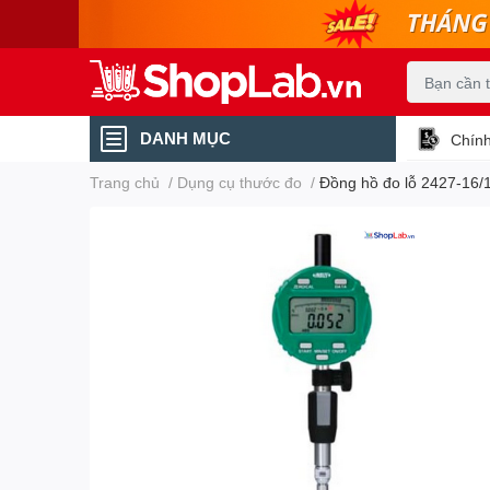
DANH MỤC
Chính
Trang chủ
/
Dụng cụ thước đo
/
Đồng hồ đo lỗ 2427-16/1