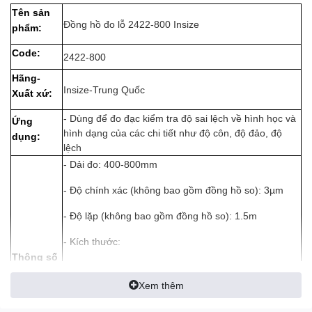
Tên sản
Đồng hồ đo lỗ 2422-800 Insize
phẩm:
Code:
2422-800
Hãng-
Insize-Trung Quốc
Xuất xứ:
- Dùng để đo đạc kiểm tra độ sai lệch về hình học và
Ứng
hình dạng của các chi tiết như độ côn, độ đảo, độ
dụng:
lệch
- Dải đo: 400-800mm
- Độ chính xác (không bao gồm đồng hồ so): 3µm
- Độ lặp (không bao gồm đồng hồ so): 1.5m
- Kích thước:
Thông số
A: 305mm
kĩ thuật:
Xem thêm
B: 18mm