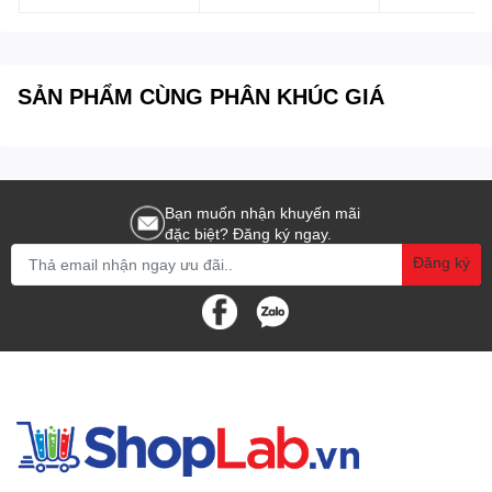
3127-10 Insize
Insize
SẢN PHẨM CÙNG PHÂN KHÚC GIÁ
Bạn muốn nhận khuyến mãi
đặc biệt? Đăng ký ngay.
Đăng ký