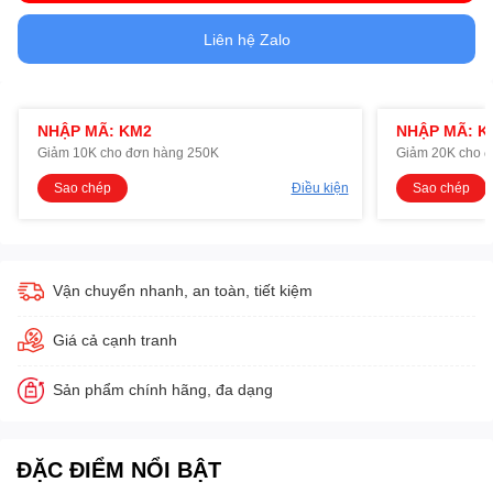
Liên hệ Zalo
NHẬP MÃ: KM2
NHẬP MÃ: K
Giảm 10K cho đơn hàng 250K
Giảm 20K cho 
Sao chép
Điều kiện
Sao chép
Vận chuyển nhanh, an toàn, tiết kiệm
Giá cả cạnh tranh
Sản phẩm chính hãng, đa dạng
ĐẶC ĐIỂM NỔI BẬT