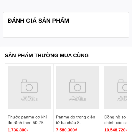
C: 300mm
D: 36mm
ĐÁNH GIÁ SẢN PHẨM
- Tương thích với đồng hồ so cơ khí với độ phân giải
0.01mm hoặc 0.001mm
Quy cách
1 cái/hộp
đóng gói:
SẢN PHẨM THƯỜNG MUA CÙNG
Thước panme cơ khí
Panme đo trong điện
Đồng hồ so cơ
đo rãnh then 50-75
tử ba chấu 8-
chính xác cao
mm 3233-75A Insize
10mm/0.31-0.39''
0.001mm 2891
1.736.800₫
7.580.300₫
10.548.720₫