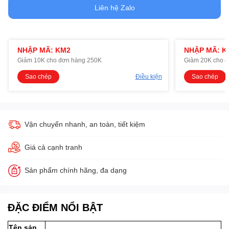
Liên hệ Zalo
NHẬP MÃ: KM2
NHẬP MÃ: K
Giảm 10K cho đơn hàng 250K
Giảm 20K cho 
Sao chép
Điều kiện
Sao chép
Vận chuyển nhanh, an toàn, tiết kiệm
Giá cả cạnh tranh
Sản phẩm chính hãng, đa dạng
ĐẶC ĐIỂM NỔI BẬT
Tên sản