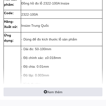
Đồng hồ đo lỗ 2322-100A Insize
phẩm:
Code:
2322-100A
Hãng-
Insize-Trung Quốc
Xuất xứ:
Ứng
- Dùng để đo kích thước lỗ sản phẩm
dụng:
- Dải đo: 50-100mm
- Độ chính xác: ±0.018mm
- Độ chia: 0.01mm
- Độ lặp: 0.003mm
- Kích thước:
Thông số
Xem thêm
A: 26mm
kĩ thuật:
B: 9mm