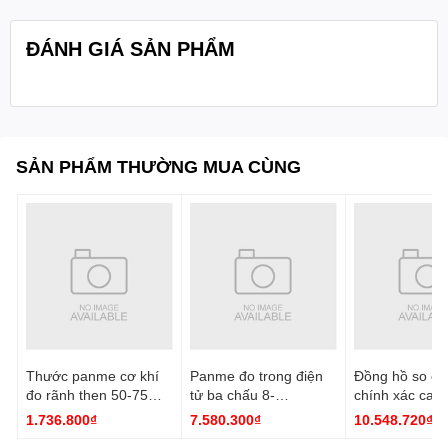
C: 35mm
ĐÁNH GIÁ SẢN PHẨM
ØD: 13mm
ØE: 12.8mm
F: SR2
SẢN PHẨM THƯỜNG MUA CÙNG
L: 141mm
Quy cách
1 cái/hộp
đóng gói:
Thước panme cơ khí
Panme đo trong điện
Đồng hồ so cơ
đo rãnh then 50-75
tử ba chấu 8-
chính xác cao
mm 3233-75A Insize
10mm/0.31-0.39''
0.001mm 2891
1.736.800₫
7.580.300₫
10.548.720₫
3127-10 Insize
Insize