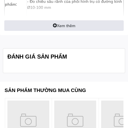
- Đo chiều sâu rãnh của phôi hình trụ có đường kính
phẩm:
Ø10-100 mm
- Đế làm từ thép không gỉ
Xem thêm
- Đầu đo nhọn
Quy cách:
Hộp 1 cái
ĐÁNH GIÁ SẢN PHẨM
SẢN PHẨM THƯỜNG MUA CÙNG