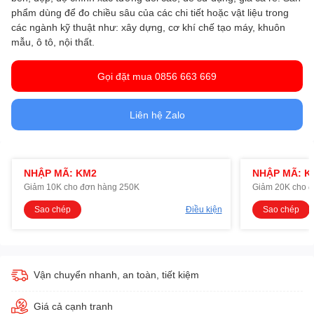
phẩm dùng để đo chiều sâu của các chi tiết hoặc vật liệu trong
các ngành kỹ thuật như: xây dựng, cơ khí chế tạo máy, khuôn
mẫu, ô tô, nội thất.
Gọi đặt mua 0856 663 669
Liên hệ Zalo
NHẬP MÃ: KM2
NHẬP MÃ: K
Giảm 10K cho đơn hàng 250K
Giảm 20K cho 
Sao chép
Điều kiện
Sao chép
Vận chuyển nhanh, an toàn, tiết kiệm
Giá cả cạnh tranh