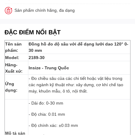
Sản phẩm chính hãng, đa dạng
ĐẶC ĐIỂM NỔI BẬT
Tên sản
Đồng hồ đo độ sâu với đế dạng lưỡi dao 120° 0-
phẩm:
30 mm
Model:
2189-30
Hãng-
Insize - Trung Quốc
Xuất xứ:
- Đo chiều sâu của các chi tiết hoặc vật liệu trong
Ứng
các ngành kỹ thuật như: xây dựng, cơ khí chế tạo
dụng:
máy, khuôn mẫu, ô tô, nội thất.
- Dải đo: 0-30 mm
- Độ chia: 0.01 mm
- Độ chính xác: ±0.03 mm
Mô tả sản