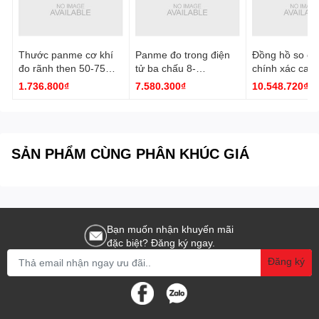
Thước panme cơ khí
Panme đo trong điện
Đồng hồ so cơ
đo rãnh then 50-75
tử ba chấu 8-
chính xác cao
mm 3233-75A Insize
10mm/0.31-0.39''
0.001mm 2891
1.736.800₫
7.580.300₫
10.548.720₫
3127-10 Insize
Insize
SẢN PHẨM CÙNG PHÂN KHÚC GIÁ
Bạn muốn nhận khuyến mãi
đặc biệt? Đăng ký ngay.
Đăng ký