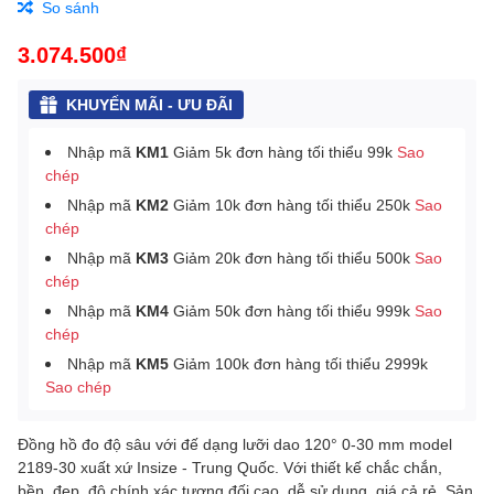
So sánh
3.074.500₫
KHUYẾN MÃI - ƯU ĐÃI
Nhập mã
KM1
Giảm 5k đơn hàng tối thiểu 99k
Sao
chép
Nhập mã
KM2
Giảm 10k đơn hàng tối thiểu 250k
Sao
chép
Nhập mã
KM3
Giảm 20k đơn hàng tối thiểu 500k
Sao
chép
Nhập mã
KM4
Giảm 50k đơn hàng tối thiểu 999k
Sao
chép
Nhập mã
KM5
Giảm 100k đơn hàng tối thiểu 2999k
Sao chép
Đồng hồ đo độ sâu với đế dạng lưỡi dao 120° 0-30 mm model
2189-30 xuất xứ Insize - Trung Quốc. Với thiết kế chắc chắn,
bền, đẹp, độ chính xác tương đối cao, dễ sử dụng, giá cả rẻ. Sản