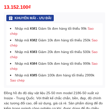
13.152.100₫
KHUYẾN MÃI - ƯU ĐÃI
Nhập mã
KM1
Giảm 5k đơn hàng tối thiểu 99k
Sao
chép
Nhập mã
KM2
Giảm 10k đơn hàng tối thiểu 250k
Sao
chép
Nhập mã
KM3
Giảm 20k đơn hàng tối thiểu 500k
Sao
chép
Nhập mã
KM4
Giảm 50k đơn hàng tối thiểu 999k
Sao
chép
Nhập mã
KM5
Giảm 100k đơn hàng tối thiểu 2999k
Sao chép
Đồng hồ đo độ dày vật liệu 25-50 mm model 2186-50 xuất xứ
Insize - Trung Quốc. Với thiết kế chắc chắn, bền, đẹp, độ chính
xác tương đối cao, dễ sử dụng, giá cả rẻ. Sản phẩm dùng để đo
kiểm trong ngành công nghiệp cơ khí, được dùng để đo chiều