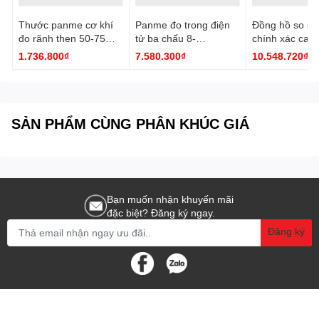
Thước panme cơ khí
Panme đo trong điện
Đồng hồ so cơ
đo rãnh then 50-75
tử ba chấu 8-
chính xác cao
mm 3233-75A Insize
10mm/0.31-0.39''
0.001mm 2891
1.736.800₫
7.580.300₫
10.548.720₫
3127-10 Insize
Insize
SẢN PHẨM CÙNG PHÂN KHÚC GIÁ
Bạn muốn nhận khuyến mãi
đặc biệt? Đăng ký ngay.
Đăng ký