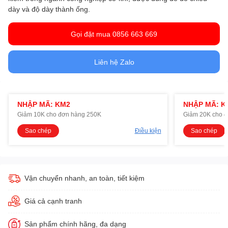
dày và độ dày thành ống.
Gọi đặt mua 0856 663 669
Liên hệ Zalo
NHẬP MÃ: KM2
NHẬP MÃ: K
Giảm 10K cho đơn hàng 250K
Giảm 20K cho 
Sao chép
Điều kiện
Sao chép
Vận chuyển nhanh, an toàn, tiết kiệm
Giá cả cạnh tranh
Sản phẩm chính hãng, đa dạng