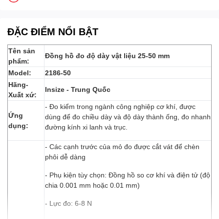
ĐẶC ĐIỂM NỔI BẬT
Tên sản
Đồng hồ đo độ dày vật liệu 25-50 mm
phẩm:
Model:
2186-50
Hãng-
Insize - Trung Quốc
Xuất xứ:
- Đo kiểm trong ngành công nghiệp cơ khí, được
Ứng
dùng để đo chiều dày và độ dày thành ống, đo nhanh
dụng:
đường kính xi lanh và trục.
- Các cạnh trước của mỏ đo được cắt vát để chèn
phôi dễ dàng
- Phụ kiện tùy chọn: Đồng hồ so cơ khí và điện tử (độ
chia 0.001 mm hoặc 0.01 mm)
- Lực đo: 6-8 N