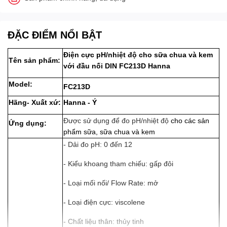
ĐẶC ĐIỂM NỔI BẬT
Điện cực pH/nhiệt độ cho sữa chua và kem
Tên sản phẩm:
với đầu nối DIN FC213D Hanna
Model:
FC213D
Hãng- Xuất xứ:
Hanna - Ý
Được sử dụng để đo pH/nhiệt độ
cho các sản
Ứng dụng:
phẩm sữa, sữa chua và kem
- Dải đo pH: 0 đến 12
- Kiểu khoang tham chiếu: gấp đôi
- Loại mối nối/ Flow Rate: mở
- Loại điện cực: viscolene
- Chất liệu thân: thủy tinh