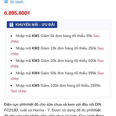
So sánh
6.895.800₫
KHUYẾN MÃI - ƯU ĐÃI
Nhập mã
KM1
Giảm 5k đơn hàng tối thiểu 99k
Sao
chép
Nhập mã
KM2
Giảm 10k đơn hàng tối thiểu 250k
Sao
chép
Nhập mã
KM3
Giảm 20k đơn hàng tối thiểu 500k
Sao
chép
Nhập mã
KM4
Giảm 50k đơn hàng tối thiểu 999k
Sao
chép
Nhập mã
KM5
Giảm 100k đơn hàng tối thiểu 2999k
Sao chép
Điện cực pH/nhiệt độ cho sữa chua và kem với đầu nối DIN
FC213D
, xuất xứ Hanna - Ý. Được sử dụng để đo pH
/nhiệt
độ
cho các sản phẩm sữa, sữa chua và kem.
Quy cách đóng