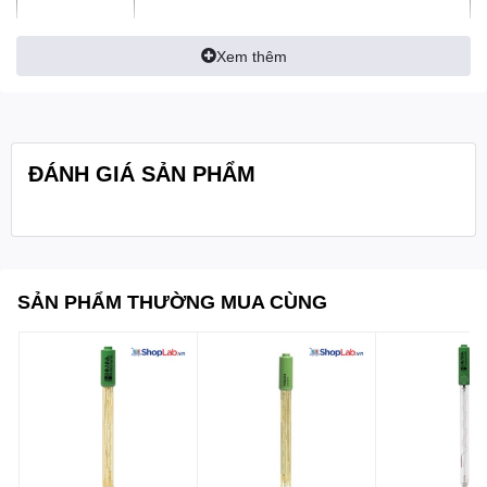
- Đầu/ hình dạng: hình nón (12 x 12 mm)
Xem thêm
- Áp suất tối đa: 0.1 bar
Thông số kĩ
- Dải nhiệt độ hoạt động: 0 đến 50°C (32
thuật:
đến 122°F)
ĐÁNH GIÁ SẢN PHẨM
- Chiều dài thân / Chiều dài tổng: 120 mm / 160
mm
- Đường kính ngoài: 12 mm
- Cảm biến nhiệt độ: có
SẢN PHẨM THƯỜNG MUA CÙNG
- Cáp: đồng trục; 1 m (3,3 ’)
đầu nối DIN
- Kiểu kết nối:
- Bộ khuếch đại: có
Quy cách đóng
1 cái/hộp
gói: