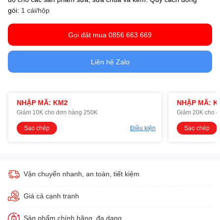
gói:
1 cái/hộp
Gọi đặt mua 0856 663 669
Liên hệ Zalo
NHẬP MÃ: KM2
NHẬP MÃ: K
Giảm 10K cho đơn hàng 250K
Giảm 20K cho 
Sao chép
Điều kiện
Sao chép
Vận chuyển nhanh, an toàn, tiết kiệm
Giá cả cạnh tranh
Sản phẩm chính hãng, đa dạng