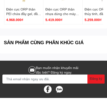
Điện cực ORP thân
Điện cực ORP thân
Điện cực ORP 
PEI chứa đầy gel, đầu
nhựa dùng cho máy
thủy tinh, đầu 
nối DIN HI3620D
HI98190 HI36203
HI3619D Hann
4.968.000₫
5.419.000₫
5.259.000₫
Hanna
Hanna
SẢN PHẨM CÙNG PHÂN KHÚC GIÁ
Bạn muốn nhận khuyến mãi
đặc biệt? Đăng ký ngay.
Đăng ký