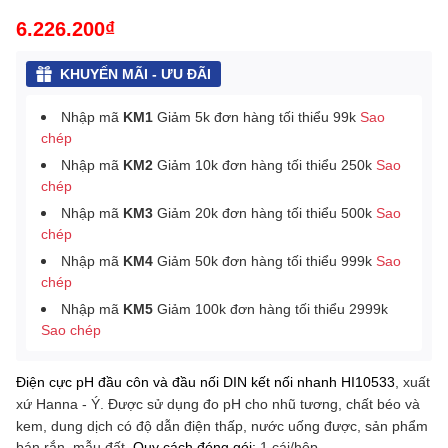
6.226.200₫
KHUYẾN MÃI - ƯU ĐÃI
Nhập mã
KM1
Giảm 5k đơn hàng tối thiểu 99k
Sao
chép
Nhập mã
KM2
Giảm 10k đơn hàng tối thiểu 250k
Sao
chép
Nhập mã
KM3
Giảm 20k đơn hàng tối thiểu 500k
Sao
chép
Nhập mã
KM4
Giảm 50k đơn hàng tối thiểu 999k
Sao
chép
Nhập mã
KM5
Giảm 100k đơn hàng tối thiểu 2999k
Sao chép
Điện cực pH đầu côn và đầu nối DIN kết nối nhanh HI10533
, xuất
nhũ tương, chất béo và
xứ Hanna - Ý.
Được sử dụng đo pH cho
kem, dung dịch có độ dẫn điện thấp, nước uống được, sản phẩm
bán rắn, mẫu đất
.
Quy cách đóng gói:
1 cái/hộp