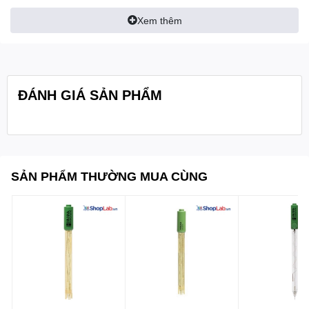
- Đầu/ hình dạng: hình nón (12 x 12 mm)
Xem thêm
- Áp suất tối đa: 0,1 bar
- Dải nhiệt độ hoạt động: -5 đến 100 ° C (23 đến 212
Thông số
° F) – LT
kĩ thuật:
ĐÁNH GIÁ SẢN PHẨM
- Cảm biến nhiệt độ: không
- Chiều dài thân/ Chiều dài tổng: 120 mm / 175.5
mm
- Cáp: đồng trục; 1 m (3,3 ’)
SẢN PHẨM THƯỜNG MUA CÙNG
- Đường kính ngoài: 12 mm
- Kiểu kết nối: kết nối nhanh DIN
- Bộ khuếch đại: không
Quy cách
1 cái/hộp
đóng gói: