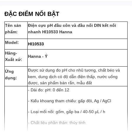
ĐẶC ĐIỂM NỔI BẬT
Tên sản
Điện cực pH đầu côn và đầu nối DIN kết nối
phẩm:
nhanh HI10533 Hanna
Model:
HI10533
Hãng-
Hanna - Ý
Xuất xứ:
nhũ tương, chất béo và
Được sử dụng đo pH cho
Ứng
kem, dung dịch có độ dẫn điện thấp, nước uống
dụng:
được, sản phẩm bán rắn, mẫu đất
- Dải đo: pH: 0 đến 12
- Kiểu khoang tham chiếu: gấp đôi, Ag / AgCl
- Loại mối nối: gốm, gấp ba / 40-50 μL / h
- Chất liệu phần thân: thủy tinh