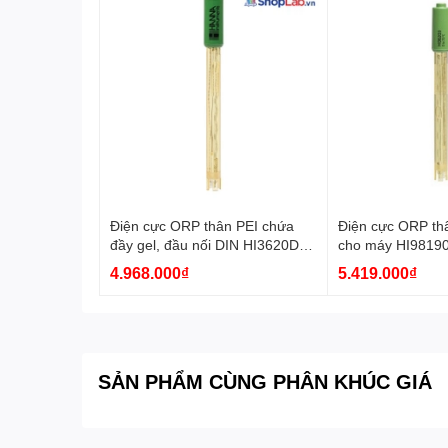
Điện cực ORP thân PEI chứa
Điện cực ORP th
đầy gel, đầu nối DIN HI3620D
cho máy HI9819
Hanna
Hanna
4.968.000₫
5.419.000₫
SẢN PHẨM CÙNG PHÂN KHÚC GIÁ