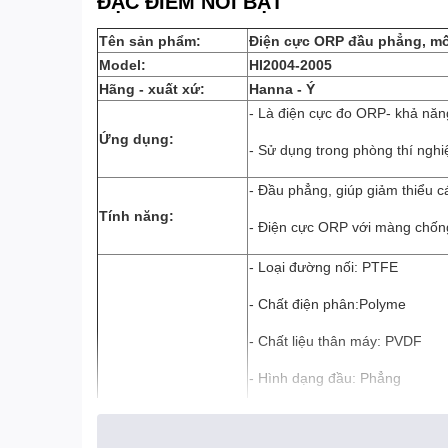
ĐẶC ĐIỂM NỔI BẬT
Tên sản phẩm:
Điện cực ORP đầu phẳng, mố
Model:
HI2004-2005
Hãng - xuất xứ:
Hanna - Ý
- Là điện cực đo ORP- khả năn
Ứng dụng:
- Sử dụng trong phòng thí nghiệ
- Đầu phẳng, giúp giảm thiểu c
Tính năng:
- Điện cực ORP với màng chốn
- Loại đường nối: PTFE
- Chất điện phân:Polyme
- Chất liệu thân máy: PVDF
- Hình dạng đầu: Phẳng
- Áp suất tối đa: bar (87 psi)
Thông số kỹ thuật: