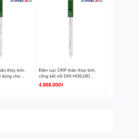
ân thủy tinh,
Điện cực ORP thân thủy tinh,
N dùng cho
cổng kết nối DIN HI3618D
18D-1 Hanna
Hanna
4.968.000₫