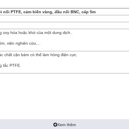
i nối PTFE, cảm biến vàng, đầu nối BNC, cáp 5m
g oxy hóa hoặc khử của một dung dịch..
m, viện nghiên cứu,...
ác chất cặn bám có thể làm hỏng điện cực.
g tắc PTFE.
Xem thêm