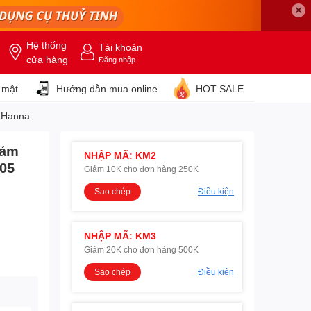
✕
Hệ thống
Tài khoản
cửa hàng
Đăng nhập
 mật
Hướng dẫn mua online
HOT SALE
5 Hanna
cảm
NHẬP MÃ: KM2
005
Giảm 10K cho đơn hàng 250K
Sao chép
Điều kiện
NHẬP MÃ: KM3
Giảm 20K cho đơn hàng 500K
Sao chép
Điều kiện