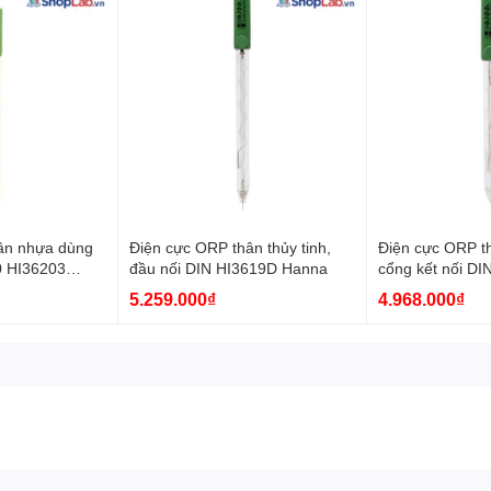
ân nhựa dùng
Điện cực ORP thân thủy tinh,
Điện cực ORP th
0 HI36203
đầu nối DIN HI3619D Hanna
cổng kết nối DI
HI8314-1 HI36
5.259.000₫
4.968.000₫