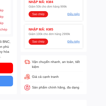
NHẬP MÃ: KM4
Giảm 50k cho đơn hàng 999k
hép
Sao chép
Điều kiện
hép
hép
 chép
NHẬP MÃ: KM5
Giảm 100k cho đơn hàng 2999k
ối BNC,
Sao chép
Điều kiện
ọn phù
xy hóa
.
Vận chuyển nhanh, an toàn, tiết
kiệm
Giá cả cạnh tranh
Sản phẩm chính hãng, đa dạng