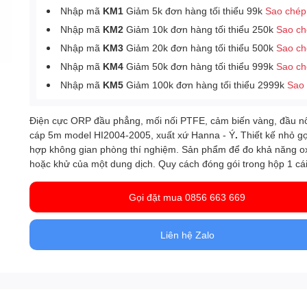
Nhập mã
KM1
Giảm 5k đơn hàng tối thiểu 99k
Sao chép
Nhập mã
KM2
Giảm 10k đơn hàng tối thiểu 250k
Sao c
Nhập mã
KM3
Giảm 20k đơn hàng tối thiểu 500k
Sao c
Nhập mã
KM4
Giảm 50k đơn hàng tối thiểu 999k
Sao c
Nhập mã
KM5
Giảm 100k đơn hàng tối thiểu 2999k
Sao
Điện cực ORP đầu phẳng, mối nối PTFE, cảm biến vàng, đầu n
cáp 5m model HI2004-2005, xuất xứ Hanna - Ý
.
Thiết kế nhỏ g
hợp không gian phòng thí nghiệm.
Sản phẩm để đo khả năng o
hoặc khử của một dung dịch. Quy cách đóng gói trong hộp 1 cái
Gọi đặt mua 0856 663 669
Liên hệ Zalo