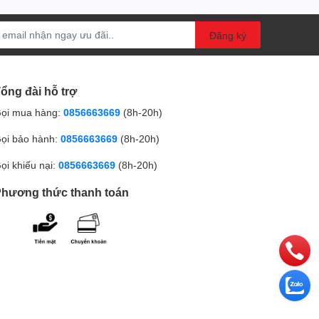
Đăng ký
ổng đài hỗ trợ
ọi mua hàng:
0856663669
(8h-20h)
ọi bảo hành:
0856663669
(8h-20h)
ọi khiếu nại:
0856663669
(8h-20h)
hương thức thanh toán