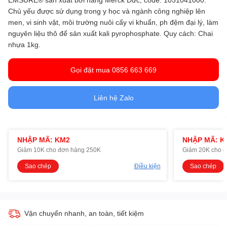
Chủ yếu được sử dụng trong y học và ngành công nghiệp lên
men, vi sinh vật, môi trường nuôi cấy vi khuẩn, ph đệm đại lý, làm
nguyên liệu thô để sản xuất kali pyrophosphate. Quy cách: Chai
nhựa 1kg.
Gọi đặt mua 0856 663 669
Liên hệ Zalo
NHẬP MÃ: KM2
NHẬP MÃ: K
Giảm 10K cho đơn hàng 250K
Giảm 20K cho 
Sao chép
Điều kiện
Sao chép
Vận chuyển nhanh, an toàn, tiết kiệm