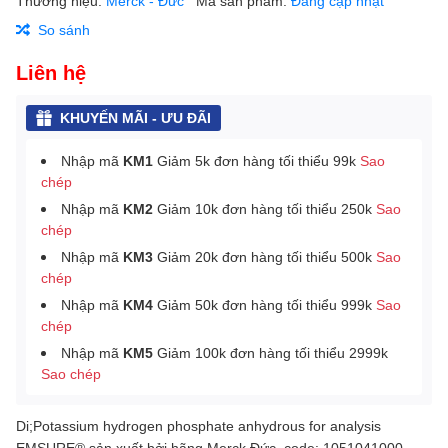
Thương hiệu:
Merck - Đức
Mã sản phẩm:
Đang cập nhật
So sánh
Liên hệ
KHUYẾN MÃI - ƯU ĐÃI
Nhập mã
KM1
Giảm 5k đơn hàng tối thiểu 99k
Sao
chép
Nhập mã
KM2
Giảm 10k đơn hàng tối thiểu 250k
Sao
chép
Nhập mã
KM3
Giảm 20k đơn hàng tối thiểu 500k
Sao
chép
Nhập mã
KM4
Giảm 50k đơn hàng tối thiểu 999k
Sao
chép
Nhập mã
KM5
Giảm 100k đơn hàng tối thiểu 2999k
Sao chép
Di;Potassium hydrogen phosphate anhydrous for analysis
EMSURE® sản xuất bởi hãng Merck Đức, code: 1051041000.