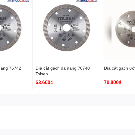
 năng 76742
Đĩa cắt gạch đa năng 76740
Đĩa cắt gạch ướ
Tolsen
63.600₫
70.800₫