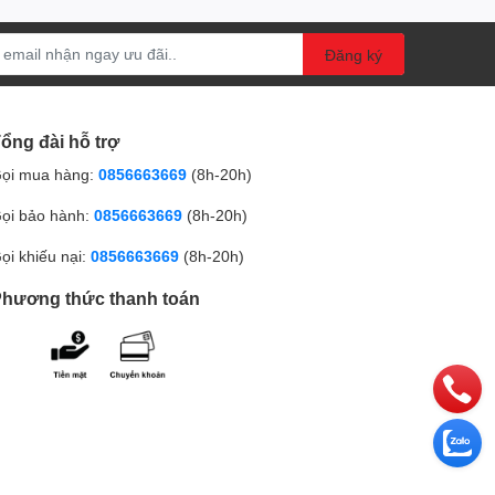
Đăng ký
ổng đài hỗ trợ
ọi mua hàng:
0856663669
(8h-20h)
ọi bảo hành:
0856663669
(8h-20h)
ọi khiếu nại:
0856663669
(8h-20h)
hương thức thanh toán