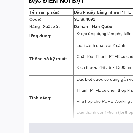
ĐẶC ĐIỂM NỔI BẬT
Tên sản phẩm:
Đầu khuấy bằng nhựa PTFE
Code:
SL.Sti4091
Hãng- Xuất xứ:
Daihan - Hàn Quốc
- Được ứng dụng làm phụ kiện
Ứng dụng:
- Loại cánh quạt với 2 cánh
- Chất liệu: Thanh PTFE có chè
Thông số kỹ thuật:
- Kích thước: Φ8 / 6 × L300
- Đặc biệt được sử dụng gắn vớ
- Thanh PTFE có chèn thép kh
Tính năng:
- Phù hợp cho PURE-Working / 
- Đầu thanh dài 4~5cm (lõi thé
- 1 đầu khuấy
Cung cấp: