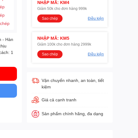
NHẬP MÃ: KM4
hép
Giảm 50k cho đơn hàng 999k
hép
Sao chép
Điều kiện
 chép
NHẬP MÃ: KM5
n - Hàn
Giảm 100k cho đơn hàng 2999k
chịu
cách: 1
Sao chép
Điều kiện
Vận chuyển nhanh, an toàn, tiết
kiệm
Giá cả cạnh tranh
Sản phẩm chính hãng, đa dạng