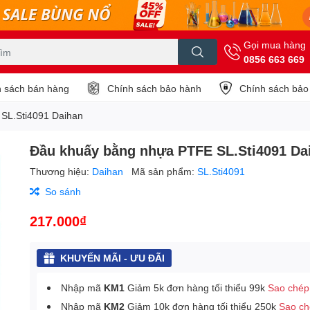
Gọi mua hàng
0856 663 669
 sách bán hàng
Chính sách bảo hành
Chính sách bảo
SL.Sti4091 Daihan
Đầu khuấy bằng nhựa PTFE SL.Sti4091 Da
Thương hiệu:
Daihan
Mã sản phẩm:
SL.Sti4091
So sánh
217.000₫
KHUYẾN MÃI - ƯU ĐÃI
Nhập mã
KM1
Giảm 5k đơn hàng tối thiểu 99k
Sao chép
Nhập mã
KM2
Giảm 10k đơn hàng tối thiểu 250k
Sao c