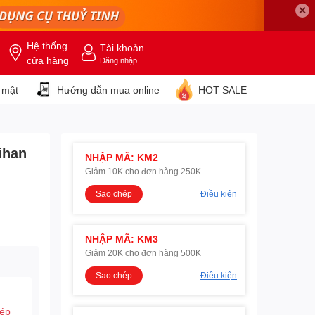
✕
Hệ thống
Tài khoản
cửa hàng
Đăng nhập
 mật
Hướng dẫn mua online
HOT SALE
ihan
NHẬP MÃ: KM2
Giảm 10K cho đơn hàng 250K
Sao chép
Điều kiện
NHẬP MÃ: KM3
Giảm 20K cho đơn hàng 500K
Sao chép
Điều kiện
hép