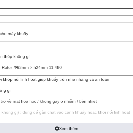
 cho máy khuấy
n thép không gỉ
mm, Rotor-Φ63mm × h24mm 11,480
i khớp nối linh hoạt giúp khuấy trộn nhẹ nhàng và an toàn
ông gỉ
trơ về mặt hóa học / không gây ô nhiễm / bền nhiệt
p không gỉ) : dùng để gắn chặt vào cánh khuấy hoặc khới nối linh hoạt
Xem thêm