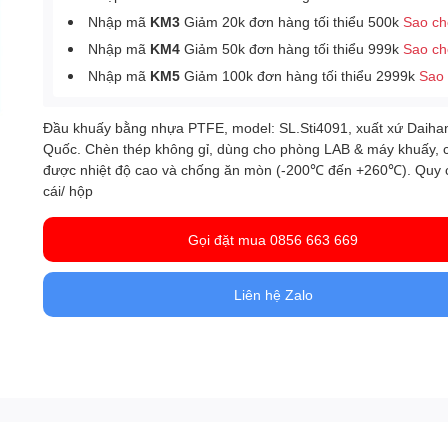
Nhập mã
KM3
Giảm 20k đơn hàng tối thiểu 500k
Sao c
Nhập mã
KM4
Giảm 50k đơn hàng tối thiểu 999k
Sao c
Nhập mã
KM5
Giảm 100k đơn hàng tối thiểu 2999k
Sao
Đầu khuấy bằng nhựa PTFE, model: SL.Sti4091, xuất xứ Daiha
Quốc. Chèn thép không gỉ, dùng cho phòng LAB & máy khuấy, 
được nhiệt độ cao và chống ăn mòn (-200℃ đến +260℃). Quy 
cái/ hộp
Gọi đặt mua 0856 663 669
Liên hệ Zalo