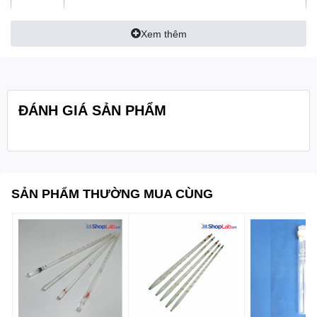
- Kích thước hình nón để phù hợp với bình: 24/29
Xem thêm
- Kích thước ổ cắm: 14/23
Quy cách
1cái/hộp
đóng gói:
Bure
ĐÁNH GIÁ SẢN PHẨM
SẢN PHẨM THƯỜNG MUA CÙNG