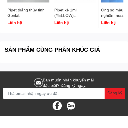
Pipet thẳng thủy tinh
Pipet kẻ 1ml
Ống so màu (
Genlab
(YELLOW)
nghiệm nessle
2030100003845
Genlab
Liên hệ
Liên hệ
Liên hệ
Genlab
SẢN PHẨM CÙNG PHÂN KHÚC GIÁ
Bạn muốn nhận khuyến mãi
đặc biệt? Đăng ký ngay.
Đăng ký