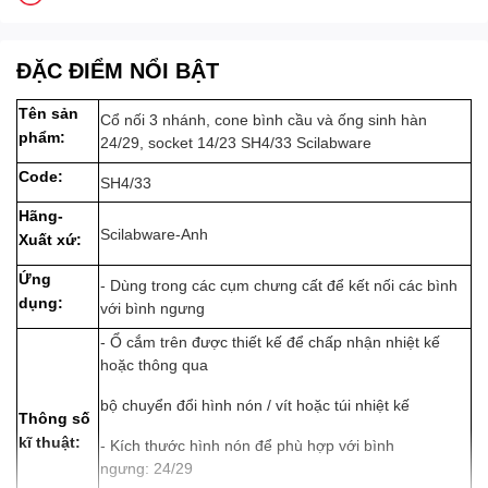
ĐẶC ĐIỂM NỔI BẬT
Tên sản
Cổ nối 3 nhánh, cone bình cầu và ống sinh hàn
phẩm:
24/29, socket 14/23 SH4/33 Scilabware
Code:
SH4/33
Hãng-
Scilabware-Anh
Xuất xứ:
Ứng
- Dùng trong các cụm chưng cất để kết nối các bình
dụng:
với bình ngưng
- Ổ cắm trên được thiết kế để chấp nhận nhiệt kế
hoặc thông qua
bộ chuyển đổi hình nón / vít hoặc túi nhiệt kế
Thông số
kĩ thuật:
- Kích thước hình nón để phù hợp với bình
ngưng: 24/29