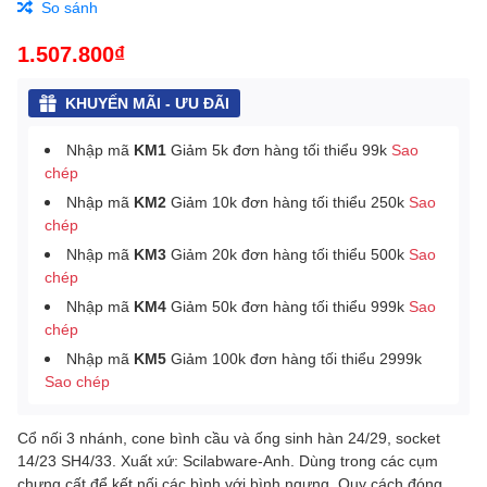
So sánh
1.507.800₫
KHUYẾN MÃI - ƯU ĐÃI
Nhập mã
KM1
Giảm 5k đơn hàng tối thiểu 99k
Sao
chép
Nhập mã
KM2
Giảm 10k đơn hàng tối thiểu 250k
Sao
chép
Nhập mã
KM3
Giảm 20k đơn hàng tối thiểu 500k
Sao
chép
Nhập mã
KM4
Giảm 50k đơn hàng tối thiểu 999k
Sao
chép
Nhập mã
KM5
Giảm 100k đơn hàng tối thiểu 2999k
Sao chép
Cổ nối 3 nhánh, cone bình cầu và ống sinh hàn 24/29, socket
14/23 SH4/33. Xuất xứ: Scilabware-Anh. Dùng trong các cụm
chưng cất để kết nối các bình với bình ngưng.
Quy cách đóng