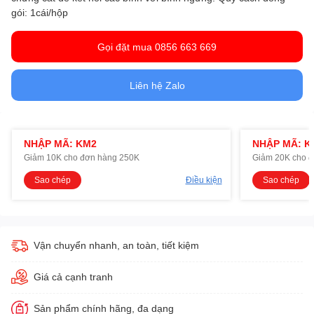
gói: 1cái/hộp
Gọi đặt mua 0856 663 669
Liên hệ Zalo
NHẬP MÃ: KM2
NHẬP MÃ: K
Giảm 10K cho đơn hàng 250K
Giảm 20K cho 
Sao chép
Điều kiện
Sao chép
Vận chuyển nhanh, an toàn, tiết kiệm
Giá cả cạnh tranh
Sản phẩm chính hãng, đa dạng