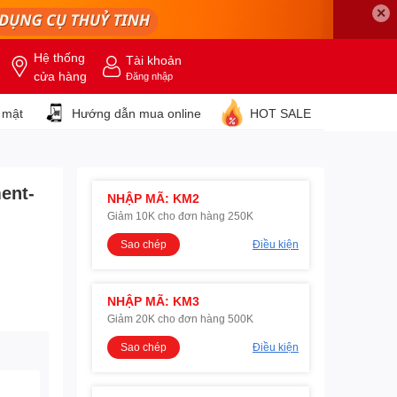
✕
Hệ thống
Tài khoản
cửa hàng
Đăng nhập
 mật
Hướng dẫn mua online
HOT SALE
ent-
NHẬP MÃ: KM2
Giảm 10K cho đơn hàng 250K
Sao chép
Điều kiện
NHẬP MÃ: KM3
Giảm 20K cho đơn hàng 500K
Sao chép
Điều kiện