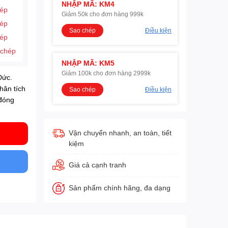
NHẬP MÃ: KM4
hép
Giảm 50k cho đơn hàng 999k
hép
Sao chép
Điều kiện
hép
 chép
NHẬP MÃ: KM5
Giảm 100k cho đơn hàng 2999k
Đức.
hân tích
Sao chép
Điều kiện
 đóng
Vận chuyển nhanh, an toàn, tiết
kiệm
Giá cả cạnh tranh
Sản phẩm chính hãng, đa dạng