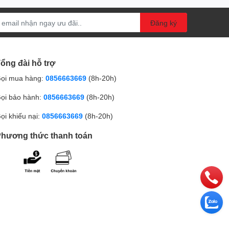
Đăng ký
ổng đài hỗ trợ
ọi mua hàng:
0856663669
(8h-20h)
ọi bảo hành:
0856663669
(8h-20h)
ọi khiếu nại:
0856663669
(8h-20h)
hương thức thanh toán