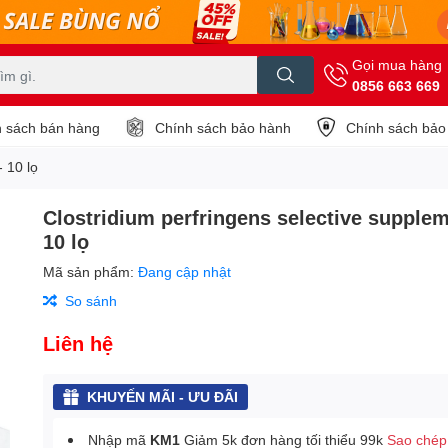
Gọi mua hàng
0856 663 669
 sách bán hàng
Chính sách bảo hành
Chính sách bảo
 10 lọ
Clostridium perfringens selective supplem
10 lọ
Mã sản phẩm:
Đang cập nhật
So sánh
Liên hệ
KHUYẾN MÃI - ƯU ĐÃI
Nhập mã
KM1
Giảm 5k đơn hàng tối thiểu 99k
Sao chép