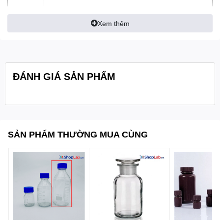
- Chiều cao: 135mm
Xem thêm
- Đường kính thân: 66mm
- Kích thước cổ: 30mm
Quy cách
1cái/hộp
ĐÁNH GIÁ SẢN PHẨM
đóng gói:
Bure
SẢN PHẨM THƯỜNG MUA CÙNG