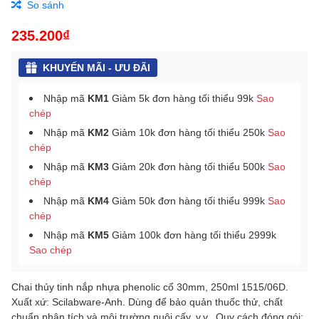
So sánh
235.200₫
KHUYẾN MÃI - ƯU ĐÃI
Nhập mã
KM1
Giảm 5k đơn hàng tối thiểu 99k
Sao
chép
Nhập mã
KM2
Giảm 10k đơn hàng tối thiểu 250k
Sao
chép
Nhập mã
KM3
Giảm 20k đơn hàng tối thiểu 500k
Sao
chép
Nhập mã
KM4
Giảm 50k đơn hàng tối thiểu 999k
Sao
chép
Nhập mã
KM5
Giảm 100k đơn hàng tối thiểu 2999k
Sao chép
Chai thủy tinh nắp nhựa phenolic cổ 30mm, 250ml 1515/06D.
Xuất xứ: Scilabware-Anh. Dùng để bảo quản thuốc thử, chất
chuẩn phân tích và môi trường nuôi cấy, v.v..
Quy cách đóng gói: