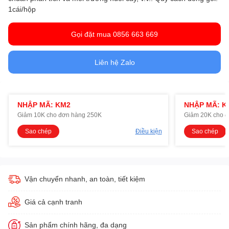
1cái/hộp
Gọi đặt mua 0856 663 669
Liên hệ Zalo
NHẬP MÃ: KM2
NHẬP MÃ: K
Giảm 10K cho đơn hàng 250K
Giảm 20K cho 
Sao chép
Điều kiện
Sao chép
Vận chuyển nhanh, an toàn, tiết kiệm
Giá cả cạnh tranh
Sản phẩm chính hãng, đa dạng