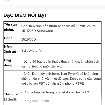
ĐẶC ĐIỂM NỔI BẬT
Tên sản
Chai thủy tinh nắp nhựa phenolic cổ 30mm, 250ml
phẩm:
1515/06D Scilabware
Code:
1515/06D
Hãng-
Scilabware-Anh
Xuất xứ:
Ứng
- Dùng để bảo quản thuốc thử, chất chuẩn phân tích
dụng:
và môi trường nuôi cấy, v.v.
- Chất liệu: thủy tinh borosilicat Pyrex® có khả năng
chống hóa chất và nhiệt độ cao. Được cung cấp cùng
với các ren PBT có nắp niêm phong PTFE
- Có thể hấp tiệt trùng ở nhiệt độ lên tới 121°C
Thông số
kĩ thuật:
- Dung tích: 250ml