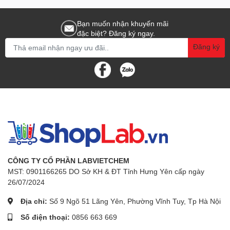
Quy cách
Chai nhựa 250g
đóng gói:
Bạn muốn nhận khuyến mãi
đặc biệt? Đăng ký ngay.
Đăng ký
CÔNG TY CỔ PHẦN LABVIETCHEM
MST: 0901166265 DO Sở KH & ĐT Tỉnh Hưng Yên cấp ngày
26/07/2024
Địa chỉ:
Số 9 Ngõ 51 Lãng Yên, Phường Vĩnh Tuy, Tp Hà Nội
Số điện thoại:
0856 663 669