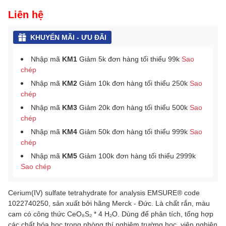
Liên hệ
KHUYẾN MÃI - ƯU ĐÃI
Nhập mã
KM1
Giảm 5k đơn hàng tối thiểu 99k
Sao
chép
Nhập mã
KM2
Giảm 10k đơn hàng tối thiểu 250k
Sao
chép
Nhập mã
KM3
Giảm 20k đơn hàng tối thiểu 500k
Sao
chép
Nhập mã
KM4
Giảm 50k đơn hàng tối thiểu 999k
Sao
chép
Nhập mã
KM5
Giảm 100k đơn hàng tối thiểu 2999k
Sao chép
Cerium(IV) sulfate tetrahydrate for analysis EMSURE® code
1022740250, sản xuất bởi hãng Merck - Đức. Là chất rắn, màu
cam có công thức CeO₈S₂ * 4 H₂O. Dùng để phân tích, tổng hợp
các chất hóa học trong phòng thí nghiệm trường học, viện nghiên