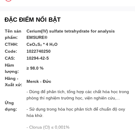
ĐẶC ĐIỂM NỔI BẬT
Tên sản
Cerium(IV) sulfate tetrahydrate for analysis
phẩm:
EMSURE®
CTHH:
CeO₈S₂ * 4 H₂O
Code:
1022740250
CAS:
10294-42-5
Hàm
≥ 98.0 %
lượng:
Hãng -
Merck - Đức
Xuất xứ:
- Dùng để phân tích, tổng hợp các chất hóa học trong
phòng thí nghiệm trường học, viện nghiên cứu,...
Ứng
dụng:
- Sử dụng trong hóa học phân tích để chuẩn độ oxy
hóa khử.
- Clorua (Cl) ≤ 0,001%