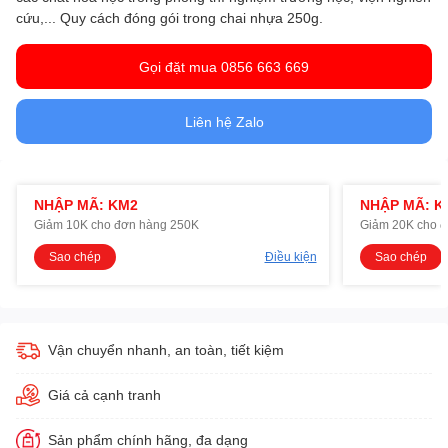
cứu,... Quy cách đóng gói trong chai nhựa 250g.
Gọi đặt mua 0856 663 669
Liên hệ Zalo
NHẬP MÃ: KM2
NHẬP MÃ: K
Giảm 10K cho đơn hàng 250K
Giảm 20K cho 
Sao chép
Điều kiện
Sao chép
Vận chuyển nhanh, an toàn, tiết kiệm
Giá cả cạnh tranh
Sản phẩm chính hãng, đa dạng