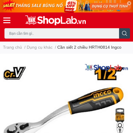
Trang chủ
/
Dụng cụ khác
/
Cần siết 2 chiều HRTH0814 Ingco