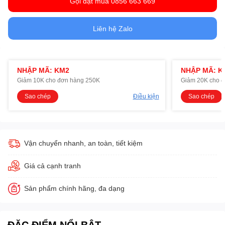
Gọi đặt mua 0856 663 669
Liên hệ Zalo
NHẬP MÃ: KM2
NHẬP MÃ: K
Giảm 10K cho đơn hàng 250K
Giảm 20K cho 
Sao chép
Điều kiện
Sao chép
Vận chuyển nhanh, an toàn, tiết kiệm
Giá cả cạnh tranh
Sản phẩm chính hãng, đa dạng
ĐẶC ĐIỂM NỔI BẬT