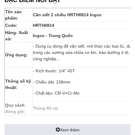
Tên sản
Cần siết 2 chiều HRTH0814 Ingco
phẩm:
Code:
HRTH0814
Hãng- Xuất
Ingco - Trung Quốc
xứ:
- Dụng cụ dùng để vặn siết, mở tháo các loại ốc, đư
trong các xưởng sửa chữa cơ khí, bảo dưỡng ô tô, các
Ứng dụng:
công nghiệp...
- Kích thước: 1/4" 45T
Thông số kỹ
- Chiều dài: 158mm
thuật:
- Chất liệu: CR-V+Cr-Mo
Quy cách
Thùng 80 cái
đóng gói:
Xem thêm