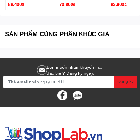
86.400₫
70.800₫
63.600₫
SẢN PHẨM CÙNG PHÂN KHÚC GIÁ
Bạn muốn nhận khuyến mãi
đặc biệt? Đăng ký ngay.
Đăng ký