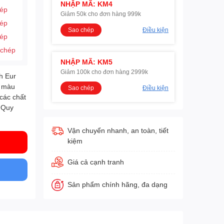
NHẬP MÃ: KM4
hép
Giảm 50k cho đơn hàng 999k
hép
Sao chép
Điều kiện
hép
 chép
NHẬP MÃ: KM5
Giảm 100k cho đơn hàng 2999k
h Eur
, màu
Sao chép
Điều kiện
 các chất
. Quy
Vận chuyển nhanh, an toàn, tiết
kiệm
Giá cả cạnh tranh
Sản phẩm chính hãng, đa dạng