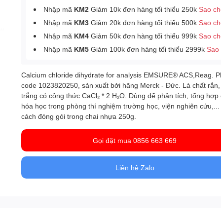
Nhập mã
KM2
Giảm 10k đơn hàng tối thiểu 250k
Sao c
Nhập mã
KM3
Giảm 20k đơn hàng tối thiểu 500k
Sao c
Nhập mã
KM4
Giảm 50k đơn hàng tối thiểu 999k
Sao c
Nhập mã
KM5
Giảm 100k đơn hàng tối thiểu 2999k
Sao
Calcium chloride dihydrate for analysis EMSURE® ACS,Reag. P
code 1023820250, sản xuất bởi hãng Merck - Đức. Là chất rắn
trắng có công thức CaCl₂ * 2 H₂O. Dùng để phân tích, tổng hợp
hóa học trong phòng thí nghiệm trường học, viện nghiên cứu,..
cách đóng gói trong chai nhựa 250g.
Gọi đặt mua 0856 663 669
Liên hệ Zalo