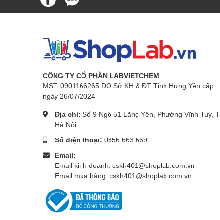
- Điểm nóng chảy: 176 °C
Tính chất:
- Giá trị pH: 4,5 - 9,2 (50 g/l, H₂O
- Áp suất hơi: 0,01 hPa (20 °C)
- Độ hòa tan: 1280 g/
CÔNG TY CỔ PHẦN LABVIETCHEM
Bảo quản:
Bảo quản +15°C đến +25°C
MST: 0901166265 DO Sở KH & ĐT Tỉnh Hưng Yên cấp
Quy cách đóng gói:
Chai nhựa 250g
ngày 26/07/2024
Địa chỉ:
Số 9 Ngõ 51 Lãng Yên, Phường Vĩnh Tuy, T
Hà Nội
Số điện thoại:
0856 663 669
Email:
Email kinh doanh: cskh401@shoplab.com.vn
Email mua hàng: cskh401@shoplab.com.vn