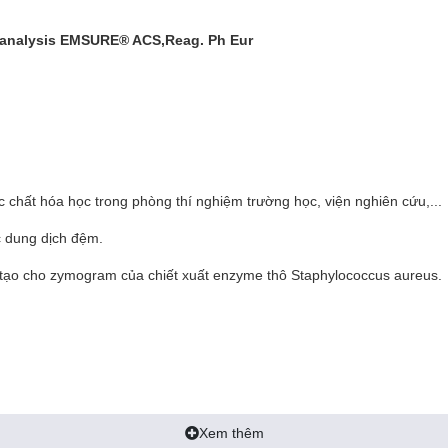
r analysis EMSURE® ACS,Reag. Ph Eur
c chất hóa học trong phòng thí nghiệm trường học, viện nghiên cứu,...
c dung dịch đệm.
 tạo cho zymogram của chiết xuất enzyme thô Staphylococcus aureus.
Xem thêm