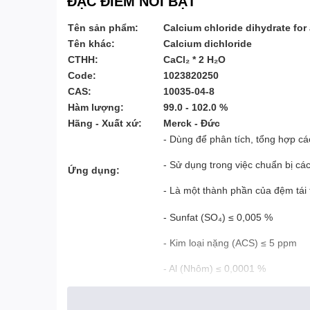
ĐẶC ĐIỂM NỔI BẬT
Tên sản phẩm:
Calcium chloride dihydrate fo
Tên khác:
Calcium dichloride
CTHH:
CaCl₂ * 2 H₂O
Code:
1023820250
CAS:
10035-04-8
Hàm lượng:
99.0 - 102.0 %
Hãng - Xuất xứ:
Merck - Đức
- Dùng để phân tích, tổng hợp cá
- Sử dụng trong việc chuẩn bị cá
Ứng dụng:
- Là một thành phần của đệm tái
- Sunfat (SO₄) ≤ 0,005 %
- Kim loại nặng (ACS) ≤ 5 ppm
- Al (Nhôm) ≤ 0,0001 %
- Ba (Bari) ≤ 0,003 %