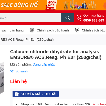
Gọi mua hàng
0856 663 669
 sách bán hàng
Chính sách bảo hành
Chính sách bảo
SURE® ACS,Reag. Ph Eur (250g/chai)
Calcium chloride dihydrate for analysis
EMSURE® ACS,Reag. Ph Eur (250g/chai)
Mã sản phẩm:
Đang cập nhật
So sánh
Liên hệ
KHUYẾN MÃI - ƯU ĐÃI
Nhập mã
KM1
Giảm 5k đơn hàng tối thiểu 99k
Sao chép