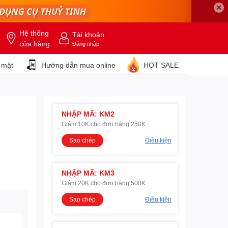
✕
Hệ thống
Tài khoản
cửa hàng
Đăng nhập
 mật
Hướng dẫn mua online
HOT SALE
NHẬP MÃ: KM2
Giảm 10K cho đơn hàng 250K
Sao chép
Điều kiện
NHẬP MÃ: KM3
Giảm 20K cho đơn hàng 500K
Sao chép
Điều kiện