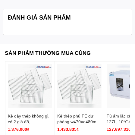
ĐÁNH GIÁ SẢN PHẨM
SẢN PHẨM THƯỜNG MUA CÙNG
Kệ dây thép không gỉ,
Kệ thép phủ PE dự
Tủ ấm lắc cửa
có 2 giá đỡ,
phòng w470×d480mm
127L, 10℃-60
w470×d480mm
IMS125 DH.WIM34125
V, 50 Hz IS-30
1.376.000₫
1.433.835₫
127.697.310₫
IMS126 DH.WIM34126
Daihan
DH.WIS01430 