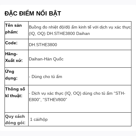
ĐẶC ĐIỂM NỔI BẬT
Tên sản
Buồng đo nhiệt độ/độ ẩm kinh tế với dịch vụ xác thực
phẩm:
(IQ, OQ) DH.STHE3800 Daihan
Code:
DH.STHE3800
Hãng-
Daihan-Hàn Quốc
Xuất xứ:
Ứng
- Dùng cho tủ ấm
dụng:
Thông số
- Dịch vụ xác thực (IQ, OQ) dùng cho tủ ấm “STH-
kĩ thuật:
E800”, “STHEV800”
Quy cách
1 cái/hộp
đóng gói: