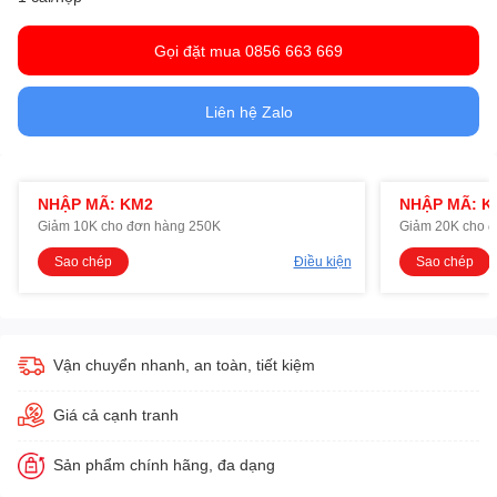
Gọi đặt mua 0856 663 669
Liên hệ Zalo
NHẬP MÃ: KM2
NHẬP MÃ: K
Giảm 10K cho đơn hàng 250K
Giảm 20K cho 
Sao chép
Điều kiện
Sao chép
Vận chuyển nhanh, an toàn, tiết kiệm
Giá cả cạnh tranh
Sản phẩm chính hãng, đa dạng