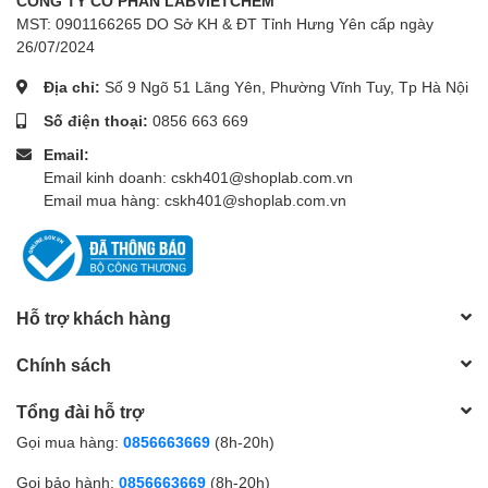
CÔNG TY CỔ PHẦN LABVIETCHEM
MST: 0901166265 DO Sở KH & ĐT Tỉnh Hưng Yên cấp ngày
26/07/2024
Địa chỉ:
Số 9 Ngõ 51 Lãng Yên, Phường Vĩnh Tuy, Tp Hà Nội
Số điện thoại:
0856 663 669
Email:
Email kinh doanh: cskh401@shoplab.com.vn
Email mua hàng: cskh401@shoplab.com.vn
Hỗ trợ khách hàng
Chính sách
Tổng đài hỗ trợ
Gọi mua hàng:
0856663669
(8h-20h)
Gọi bảo hành:
0856663669
(8h-20h)