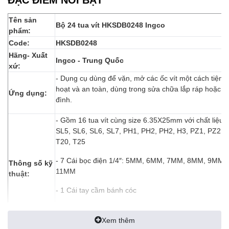
Tên sản
Bộ 24 tua vít HKSDB0248 Ingco
phẩm:
Code:
HKSDB0248
Hãng- Xuất
Ingco - Trung Quốc
xứ:
- Dụng cụ dùng để vặn, mở các ốc vít một cách tiện lợi
hoạt và an toàn, dùng trong sửa chữa lắp ráp hoặc tr
Ứng dụng:
đình.
- Gồm 16 tua vít cùng size 6.35X25mm với chất liệu:
SL5, SL6, SL6, SL7, PH1, PH2, PH2, H3, PZ1, PZ2, T
T20, T25
- 7 Cái bọc điện 1/4″: 5MM, 6MM, 7MM, 8MM, 9MM,
Thông số kỹ
11MM
thuật:
- 1 Cái tay cầm bánh cóc
– 24/T
Xem thêm