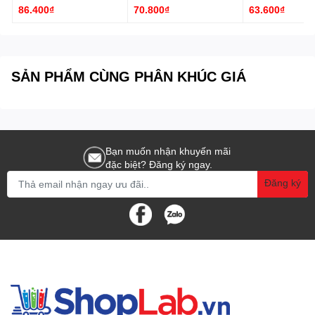
86.400₫
70.800₫
63.600₫
SẢN PHẨM CÙNG PHÂN KHÚC GIÁ
Bạn muốn nhận khuyến mãi
đặc biệt? Đăng ký ngay.
Đăng ký