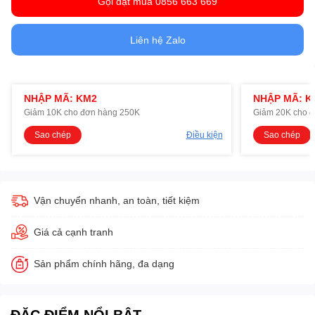
Gọi đặt mua 0856 663 669
Liên hệ Zalo
NHẬP MÃ: KM2
NHẬP MÃ: K
Giảm 10K cho đơn hàng 250K
Giảm 20K cho 
Sao chép
Điều kiện
Sao chép
Vận chuyển nhanh, an toàn, tiết kiệm
Giá cả cạnh tranh
Sản phẩm chính hãng, đa dạng
ĐẶC ĐIỂM NỔI BẬT