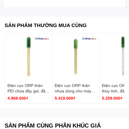
SẢN PHẨM THƯỜNG MUA CÙNG
Điện cực ORP thân
Điện cực ORP thân
Điện cực ORP 
PEI chứa đầy gel, đầu
nhựa dùng cho máy
thủy tinh, đầu 
nối DIN HI3620D
HI98190 HI36203
HI3619D Hann
4.968.000₫
5.419.000₫
5.259.000₫
Hanna
Hanna
SẢN PHẨM CÙNG PHÂN KHÚC GIÁ