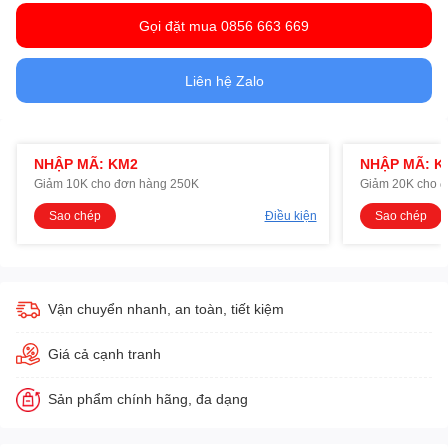
Gọi đặt mua 0856 663 669
Liên hệ Zalo
NHẬP MÃ: KM2
NHẬP MÃ: K
Giảm 10K cho đơn hàng 250K
Giảm 20K cho 
Sao chép
Điều kiện
Sao chép
Vận chuyển nhanh, an toàn, tiết kiệm
Giá cả cạnh tranh
Sản phẩm chính hãng, đa dạng