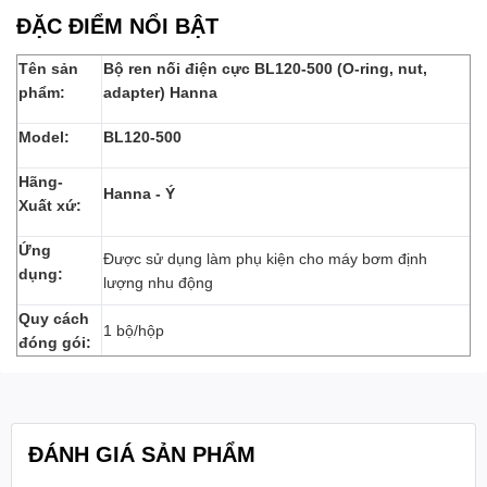
ĐẶC ĐIỂM NỔI BẬT
Tên sản
Bộ ren nối điện cực BL120-500 (O-ring, nut,
phẩm:
adapter) Hanna
Model:
BL120-500
Hãng-
Hanna - Ý
Xuất xứ:
Ứng
Được sử dụng làm phụ kiện cho máy bơm định
dụng:
lượng nhu động
Quy cách
1 bộ/hộp
đóng gói:
ĐÁNH GIÁ SẢN PHẨM