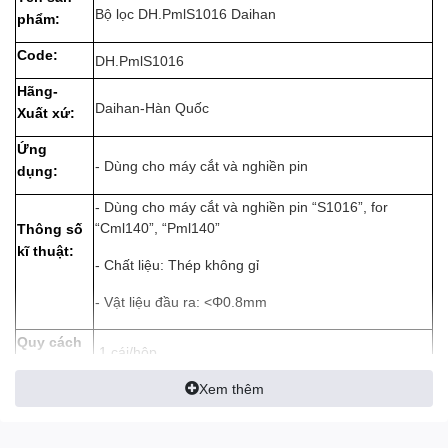
Bộ lọc DH.PmlS1016 Daihan
phẩm:
Code:
DH.PmlS1016
Hãng-
Daihan-Hàn Quốc
Xuất xứ:
Ứng
- Dùng cho máy cắt và nghiền pin
dụng:
- Dùng cho máy cắt và nghiền pin “S1016”, for
“Cml140”, “Pml140”
Thông số
kĩ thuật:
- Chất liệu: Thép không gỉ
- Vật liệu đầu ra: <Φ0.8mm
Quy cách
1 cái/hộp
đóng gói:
Xem thêm