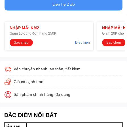
Liên hệ Zalo
NHẬP MÃ: KM2
NHẬP MÃ: K
Giảm 10K cho đơn hàng 250K
Giảm 20K cho 
Sao chép
Điều kiện
Sao chép
Vận chuyển nhanh, an toàn, tiết kiệm
Giá cả cạnh tranh
Sản phẩm chính hãng, đa dạng
ĐẶC ĐIỂM NỔI BẬT
Tên sản