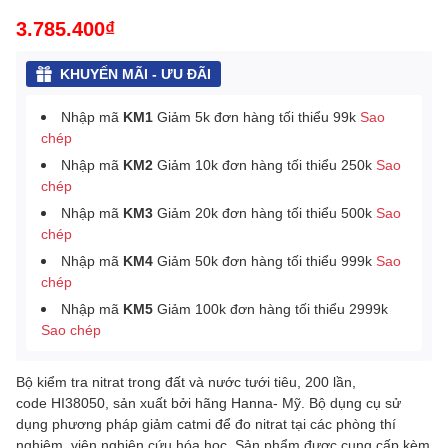
3.785.400₫
KHUYẾN MÃI - ƯU ĐÃI
Nhập mã
KM1
Giảm 5k đơn hàng tối thiểu 99k
Sao
chép
Nhập mã
KM2
Giảm 10k đơn hàng tối thiểu 250k
Sao
chép
Nhập mã
KM3
Giảm 20k đơn hàng tối thiểu 500k
Sao
chép
Nhập mã
KM4
Giảm 50k đơn hàng tối thiểu 999k
Sao
chép
Nhập mã
KM5
Giảm 100k đơn hàng tối thiểu 2999k
Sao chép
Bộ kiểm tra nitrat trong đất và nước tưới tiêu, 200 lần,
code HI38050, sản xuất bởi hãng Hanna- Mỹ. Bộ dụng cụ sử
dụng phương pháp giảm catmi để đo nitrat tại các phòng thí
nghiệm, viện nghiên cứu hóa học. Sản phẩm được cung cấp kèm