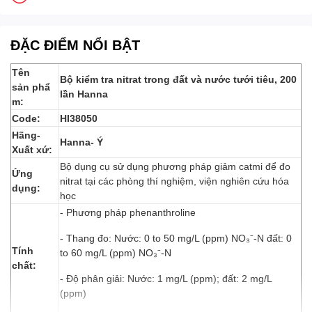
ĐẶC ĐIỂM NỔI BẬT
Tên
Bộ kiểm tra nitrat trong đất và nước tưới tiêu, 200
sản phẩ
lần Hanna
m:
Code:
HI38050
Hãng-
Hanna- Ý
Xuất xứ:
Bộ dụng cụ sử dụng phương pháp giảm catmi để đo
Ứng
nitrat tại các phòng thí nghiệm, viện nghiên cứu hóa
dụng:
học
- Phương pháp phenanthroline
- Thang đo: Nước: 0 to 50 mg/L (ppm) NO₃⁻-N đất: 0
Tính
to 60 mg/L (ppm) NO₃⁻-N
chất:
- Độ phân giải: Nước: 1 mg/L (ppm); đất: 2 mg/L
(ppm)