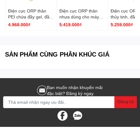
Điện cực ORP thân
Điện cực ORP thân
Điện cực ORP 
PEI chứa đầy gel, đầu
nhựa dùng cho máy
thủy tinh, đầu 
nối DIN HI3620D
HI98190 HI36203
HI3619D Hann
4.968.000₫
5.419.000₫
5.259.000₫
Hanna
Hanna
SẢN PHẨM CÙNG PHÂN KHÚC GIÁ
Bạn muốn nhận khuyến mãi
đặc biệt? Đăng ký ngay.
Đăng ký