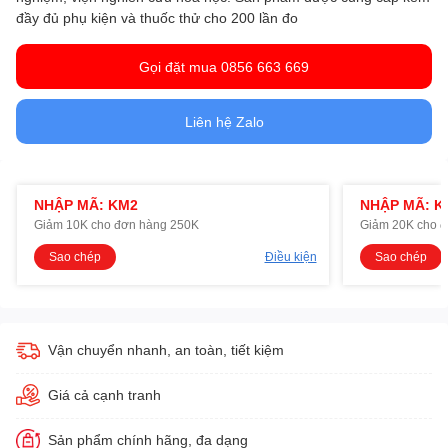
đầy đủ phụ kiện và thuốc thử cho 200 lần đo
Gọi đặt mua 0856 663 669
Liên hệ Zalo
NHẬP MÃ: KM2
NHẬP MÃ: K
Giảm 10K cho đơn hàng 250K
Giảm 20K cho 
Sao chép
Điều kiện
Sao chép
Vận chuyển nhanh, an toàn, tiết kiệm
Giá cả cạnh tranh
Sản phẩm chính hãng, đa dạng