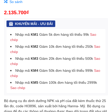
So sánh
2.135.700₫
KHUYẾN MÃI - ƯU ĐÃI
Nhập mã
KM1
Giảm 5k đơn hàng tối thiểu 99k
Sao
chép
Nhập mã
KM2
Giảm 10k đơn hàng tối thiểu 250k
Sao
chép
Nhập mã
KM3
Giảm 20k đơn hàng tối thiểu 500k
Sao
chép
Nhập mã
KM4
Giảm 50k đơn hàng tối thiểu 999k
Sao
chép
Nhập mã
KM5
Giảm 100k đơn hàng tối thiểu 2999k
Sao chép
Bộ dụng cụ đo dinh dưỡng NPK và pH của đất kèm thuốc thử 25
lần đo, code HI3896, sản xuất bởi hãng Hanna- Mỹ. Bộ dụng cụ
dùng để đo các thông số thường được theo dõi trong đất như pH