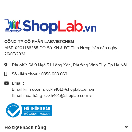
Cung
- 3 pipet nhựa 1mL
cấp
bao
- 5 ống nghiệm đựng mẫu có nắp
gồm:
- 1 muỗng
- 1 bàn chải
CÔNG TY CỔ PHẦN LABVIETCHEM
MST: 0901166265 DO Sở KH & ĐT Tỉnh Hưng Yên cấp ngày
- 4 bảng so màu pH, Nito, photpho và kali
26/07/2024
- Hướng dẫn sử dụng
Địa chỉ:
Số 9 Ngõ 51 Lãng Yên, Phường Vĩnh Tuy, Tp Hà Nội
- Hộp đựng bằng giấy
Số điện thoại:
0856 663 669
Email:
Email kinh doanh: cskh401@shoplab.com.vn
Email mua hàng: cskh401@shoplab.com.vn
Hỗ trợ khách hàng