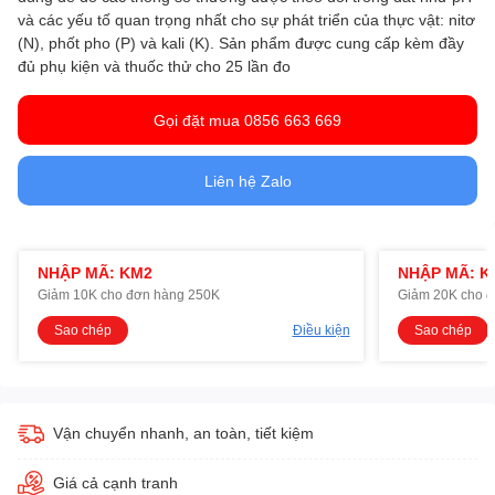
và các yếu tố quan trọng nhất cho sự phát triển của thực vật: nitơ
(N), phốt pho (P) và kali (K). Sản phẩm được cung cấp kèm đầy
đủ phụ kiện và thuốc thử cho 25 lần đo
Gọi đặt mua 0856 663 669
Liên hệ Zalo
NHẬP MÃ: KM2
NHẬP MÃ: K
Giảm 10K cho đơn hàng 250K
Giảm 20K cho 
Sao chép
Điều kiện
Sao chép
Vận chuyển nhanh, an toàn, tiết kiệm
Giá cả cạnh tranh