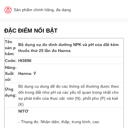
Sản phẩm chính hãng, đa dạng
ĐẶC ĐIỂM NỔI BẬT
Tên
Bộ dụng cụ đo dinh dưỡng NPK và pH của đất kèm
sản p
thuốc thử 25 lần đo Hanna
hẩm:
Code:
HI3896
Hãng-
Xuất
Hanna- Ý
xứ:
Bộ dụng cụ dùng để đo các thông số thường được theo
Ứng
dõi trong đất như pH và các yếu tố quan trọng nhất cho
dụng:
sự phát triển của thực vật: nitơ (N), phốt pho (P) và kali
(K)
NITƠ
- Thang đo: Nhận diện, thấp, trung bình, cao