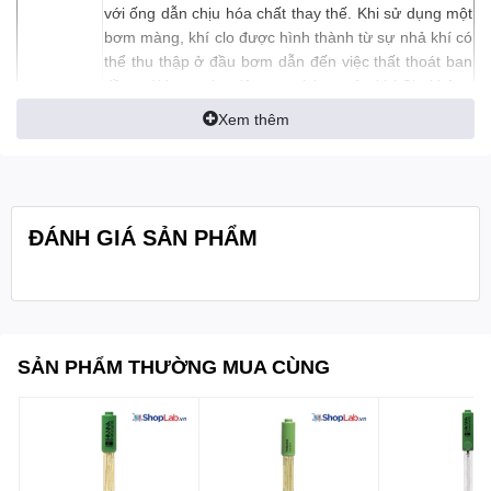
với ống dẫn chịu hóa chất thay thế. Khi sử dụng một
bơm màng, khí clo được hình thành từ sự nhả khí có
thể thu thập ở đầu bơm dẫn đến việc thất thoát ban
đầu; với bơm nhu động sự tích tụ của khí Clo không
còn là vấn đề khi sử dụng con lăn và ống dẫn.
Xem thêm
ĐIỀU KHIỂN BƠM TỈ LỆ
BL121 có tính năng kiểm soát bơm định lượng tương
ứng. Dựa vào độ nhạy của các quá trình hóa học,
ĐÁNH GIÁ SẢN PHẨM
các bộ điều khiển cho phép người dùng điều chỉnh
một dải băng theo tỷ lệ. Cài đặt này xác định thời
gian bơm phân liều theo phần trăm của độ lệch từ
các điểm thiết lập cho phép kiểm soát rất tốt trong
việc duy trì các điểm thiết lập mong muốn.
SẢN PHẨM THƯỜNG MUA CÙNG
Tốc độ dòng chảy tùy chỉnh
Tốc độ dòng chảy từ bơm định lượng có thể điều
chỉnh từ 0.5 đến 3.5L/h. Đường nước lớn có thể bơm
hóa chất nhiều hơn so với đường nước nhỏ vì nó có