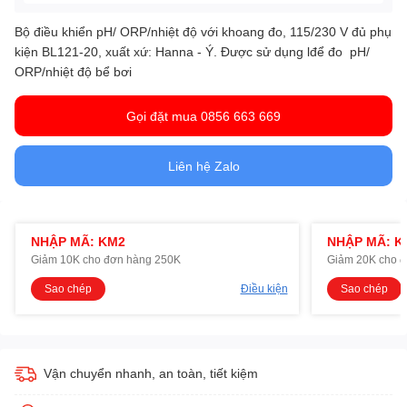
Bộ điều khiển pH/ ORP/nhiệt độ với khoang đo, 115/230 V đủ phụ
, xuất xứ: Hanna - Ý. Được sử dụng lđể đo pH/
kiện BL121-20
ORP/nhiệt độ bể bơi
Gọi đặt mua 0856 663 669
Liên hệ Zalo
NHẬP MÃ: KM2
NHẬP MÃ: K
Giảm 10K cho đơn hàng 250K
Giảm 20K cho 
Sao chép
Điều kiện
Sao chép
Vận chuyển nhanh, an toàn, tiết kiệm