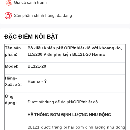
Giá cả cạnh tranh
Sản phẩm chính hãng, đa dạng
ĐẶC ĐIỂM NỔI BẬT
Tên sản
Bộ điều khiển pH/ ORP/nhiệt độ với khoang đo,
phẩm:
115/230 V đủ phụ kiện BL121-20 Hanna
Model:
BL121-20
Hãng-
Hanna - Ý
Xuất xứ:
Ứng
Được sử dụng để đo pH/ORP/nhiệt độ
dụng:
HỆ THỐNG BƠM ĐỊNH LƯỢNG NHU ĐỘNG
BL121 được trang bị hai bơm định lượng nhu động