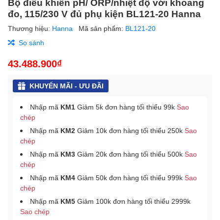
Bộ điều khiển pH/ ORP/nhiệt độ với khoang
đo, 115/230 V đủ phụ kiện BL121-20 Hanna
Thương hiệu:
Hanna
Mã sản phẩm:
BL121-20
So sánh
43.488.900₫
KHUYẾN MÃI - ƯU ĐÃI
Nhập mã
KM1
Giảm 5k đơn hàng tối thiểu 99k
Sao
chép
Nhập mã
KM2
Giảm 10k đơn hàng tối thiểu 250k
Sao
chép
Nhập mã
KM3
Giảm 20k đơn hàng tối thiểu 500k
Sao
chép
Nhập mã
KM4
Giảm 50k đơn hàng tối thiểu 999k
Sao
chép
Nhập mã
KM5
Giảm 100k đơn hàng tối thiểu 2999k
Sao chép