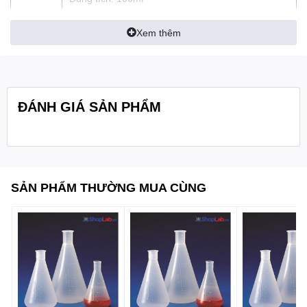
- Kích thước: GL40
Xem thêm
- Kích thước cổ: 34/35
Quy cách
1cái/hộp
đóng gói:
ĐÁNH GIÁ SẢN PHẨM
SẢN PHẨM THƯỜNG MUA CÙNG