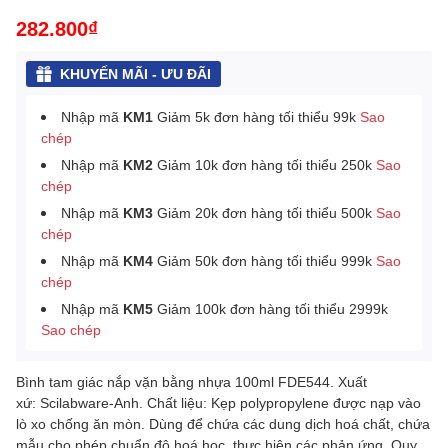
282.800₫
KHUYẾN MÃI - ƯU ĐÃI
Nhập mã
KM1
Giảm 5k đơn hàng tối thiểu 99k
Sao
chép
Nhập mã
KM2
Giảm 10k đơn hàng tối thiểu 250k
Sao
chép
Nhập mã
KM3
Giảm 20k đơn hàng tối thiểu 500k
Sao
chép
Nhập mã
KM4
Giảm 50k đơn hàng tối thiểu 999k
Sao
chép
Nhập mã
KM5
Giảm 100k đơn hàng tối thiểu 2999k
Sao chép
Bình tam giác nắp vặn bằng nhựa 100ml FDE544. Xuất
xứ: Scilabware-Anh. Chất liệu: Kẹp polypropylene được nạp vào
lò xo chống ăn mòn. Dùng để chứa các dung dịch hoá chất, chứa
mẫu cho phép chuẩn độ hoá học, thực hiện các phản ứng
.
Quy