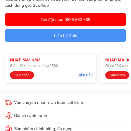
cách đóng gói: 1cái/hộp
Gọi đặt mua 0856 663 669
Liên hệ Zalo
NHẬP MÃ: KM2
NHẬP MÃ: K
Giảm 10K cho đơn hàng 250K
Giảm 20K cho 
Sao chép
Điều kiện
Sao chép
Vận chuyển nhanh, an toàn, tiết kiệm
Giá cả cạnh tranh
Sản phẩm chính hãng, đa dạng