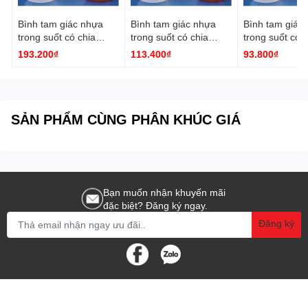
Bình tam giác nhựa
Bình tam giác nhựa
Bình tam giác
trong suốt có chia
trong suốt có chia
trong suốt có c
vạch Kartell
vạch 250ml, NS 19/26
vạch 125ml, N
193.200₫
113.400₫
93.800₫
K1462 Kartell
K1461 Kartell
SẢN PHẨM CÙNG PHÂN KHÚC GIÁ
Bạn muốn nhận khuyến mãi
đặc biệt? Đăng ký ngay.
Đăng ký