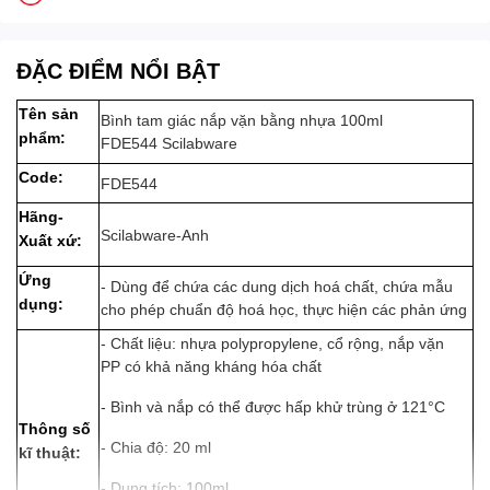
ĐẶC ĐIỂM NỔI BẬT
Tên sản
Bình tam giác nắp vặn bằng nhựa 100ml
phẩm:
FDE544 Scilabware
Code:
FDE544
Hãng-
Scilabware-Anh
Xuất xứ:
Ứng
- Dùng để chứa các dung dịch hoá chất, chứa mẫu
dụng:
cho phép chuẩn độ hoá học, thực hiện các phản ứng
- Chất liệu: nhựa polypropylene, cổ rộng, nắp vặn
PP có khả năng kháng hóa chất
- Bình và nắp có thể được hấp khử trùng ở 121°C
Thông số
- Chia độ: 20 ml
kĩ thuật:
- Dung tích: 100ml