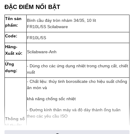
ĐẶC ĐIỂM NỔI BẬT
Tên sản
Bình cầu đáy tròn nhám 34/35, 10 lít
phẩm:
FR10L/5S Scilabware
Code:
FR10L/5S
Hãng-
Scilabware-Anh
Xuất xứ:
Ứng
- Dùng cho các ứng dụng nhiệt trong chưng cất, chiết
dụng:
xuất
- Chất liệu: ​​thủy tinh borosilicate cho hiệu suất chống
ăn mòn và
khả năng chống sốc nhiệt
- Đường kính thân máy và độ dày thành ống tuân
theo các yêu cầu ISO
Thông số
kĩ thuật:
1773 và ISO 4797