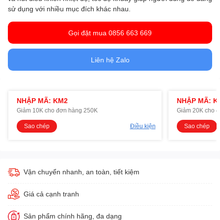
sử dụng với nhiều mục đích khác nhau.
Gọi đặt mua 0856 663 669
Liên hệ Zalo
NHẬP MÃ: KM2
NHẬP MÃ: K
Giảm 10K cho đơn hàng 250K
Giảm 20K cho 
Sao chép
Điều kiện
Sao chép
Vận chuyển nhanh, an toàn, tiết kiệm
Giá cả cạnh tranh
Sản phẩm chính hãng, đa dạng