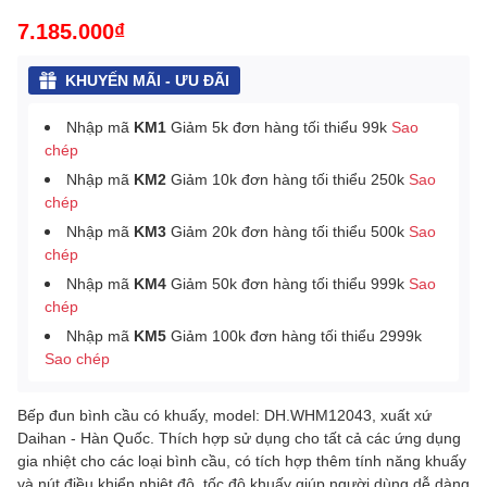
7.185.000₫
KHUYẾN MÃI - ƯU ĐÃI
Nhập mã
KM1
Giảm 5k đơn hàng tối thiểu 99k
Sao
chép
Nhập mã
KM2
Giảm 10k đơn hàng tối thiểu 250k
Sao
chép
Nhập mã
KM3
Giảm 20k đơn hàng tối thiểu 500k
Sao
chép
Nhập mã
KM4
Giảm 50k đơn hàng tối thiểu 999k
Sao
chép
Nhập mã
KM5
Giảm 100k đơn hàng tối thiểu 2999k
Sao chép
Bếp đun bình cầu có khuấy, model: DH.WHM12043, xuất xứ
Daihan - Hàn Quốc. Thích hợp sử dụng cho tất cả các ứng dụng
gia nhiệt cho các loại bình cầu, có tích hợp thêm tính năng khuấy
và nút điều khiển nhiệt độ, tốc độ khuấy giúp người dùng dễ dàng