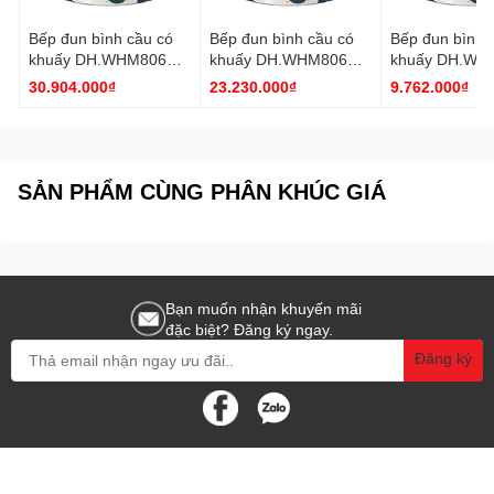
Cung cấp:
- 1 hướng dẫn sử dụng
Bếp đun bình cầu có
Bếp đun bình cầu có
Bếp đun bình 
khuấy DH.WHM8061.1
khuấy DH.WHM8060.1
khuấy DH.WH
Daihan
Daihan
Daihan
30.904.000₫
23.230.000₫
9.762.000₫
SẢN PHẨM CÙNG PHÂN KHÚC GIÁ
Bạn muốn nhận khuyến mãi
đặc biệt? Đăng ký ngay.
Đăng ký