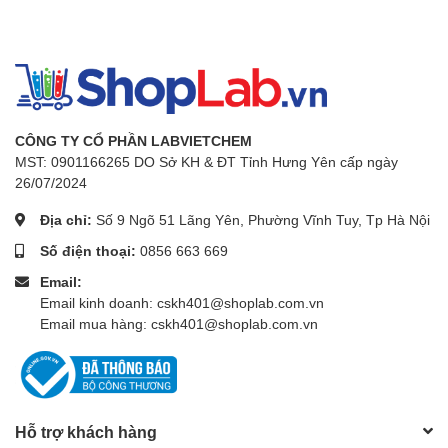
- Chức năng cảnh báo và tự động dừng khi thiếu hụt
chất lỏng.
- Hệ thống làm lạnh tự động điều chỉnh để bảo vệ
máy nén và tiết kiệm điện.
- Thiết bị có chế độ khóa an toàn (khóa chế độ vào
CÔNG TY CỔ PHẦN LABVIETCHEM
Jog-Dial).
MST: 0901166265 DO Sở KH & ĐT Tỉnh Hưng Yên cấp ngày
26/07/2024
- Có dịch vụ xác nhận (IQ, OQ)
Địa chỉ:
Số 9 Ngõ 51 Lãng Yên, Phường Vĩnh Tuy, Tp Hà Nội
- Dải nhiệt độ: Nhiệt độ môi trường－35℃~ +150℃
Số điện thoại:
0856 663 669
- Độ chính xác: ±0.1℃
Email:
Email kinh doanh: cskh401@shoplab.com.vn
- Độ phân giải nhiệt độ: Màn hình hiển thị: 0.1℃. Bộ
Email mua hàng: cskh401@shoplab.com.vn
điều khiển: 0.1℃
- Độ đồng đều & Cảm biến nhiệt: ±0.2℃ ở －20℃,
PT100
- Công suất bơm tối đa: 25 Lít/phút. Áp suất tối đa:
Hỗ trợ khách hàng
7.5 psi. Độ cao tối đa: 4 m