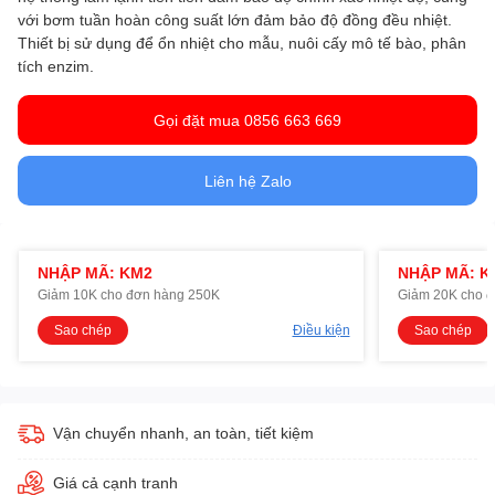
với bơm tuần hoàn công suất lớn đảm bảo độ đồng đều nhiệt.
Thiết bị sử dụng để ổn nhiệt cho mẫu, nuôi cấy mô tế bào, phân
tích enzim.
Gọi đặt mua 0856 663 669
Liên hệ Zalo
NHẬP MÃ: KM2
NHẬP MÃ: K
Giảm 10K cho đơn hàng 250K
Giảm 20K cho 
Sao chép
Điều kiện
Sao chép
Vận chuyển nhanh, an toàn, tiết kiệm
Giá cả cạnh tranh