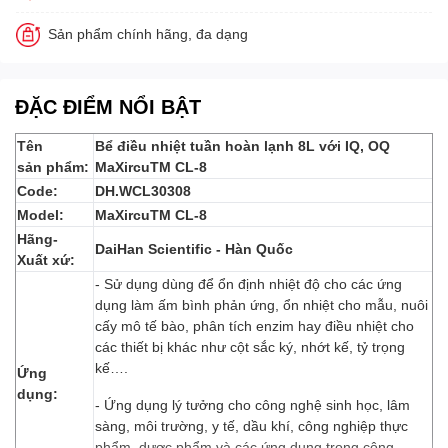
Sản phẩm chính hãng, đa dạng
ĐẶC ĐIỂM NỔI BẬT
Tên
Bể điều nhiệt tuần hoàn lạnh 8L với IQ, OQ
sản phẩm:
MaXircuTM CL-8
Code:
DH.WCL30308
Model:
MaXircuTM CL-8
Hãng-
DaiHan Scientific - Hàn Quốc
Xuất xứ:
- Sử dụng dùng để ổn định nhiệt độ cho các ứng
dụng làm ấm bình phản ứng, ổn nhiệt cho mẫu, nuôi
cấy mô tế bào, phân tích enzim hay điều nhiệt cho
các thiết bị khác như cột sắc ký, nhớt kế, tỷ trọng
kế….
Ứng
dụng:
- Ứng dụng lý tưởng cho công nghệ sinh học, lâm
sàng, môi trường, y tế, dầu khí, công nghiệp thực
phẩm, dược phẩm và các ứng dụng trong công