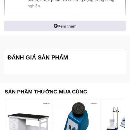
nghiệp.
- Chứng nhận CE, bảo hiểm PL; chứng nhận và Truy
suất nguồn gốc được kiểm soát bằng số seri, giấy
Xem thêm
chứng nhận, thông tin giao nhận, và Hệ thống cơ sở
dữ liệu theo dõi
- Hệ thống làm lạnh tiên tiến đảm bảo nhiệt độ yêu
cầu.
ĐÁNH GIÁ SẢN PHẨM
- Hệ thống điều khiển Fuzz kỹ thuật số điều khiển
chính xác nhiệt độ.
- Máy bơm tuần hoàn với công suất lớn, đảm bảo
nhiệt độ đồng đều: hoạt động bên trong và bên
SẢN PHẨM THƯỜNG MUA CÙNG
ngoài (công suất tối đa: 25 L / phút.).
- Với 5 bước điều khiển tuần hoàn (Tốc độ dòng
chảy).
- Hệ thống làm lạnh được cải tiến, không chứa CFC
(R-404A).