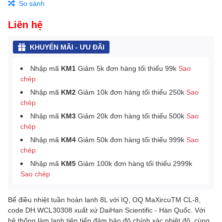
So sánh
Liên hệ
KHUYẾN MÃI - ƯU ĐÃI
Nhập mã
KM1
Giảm 5k đơn hàng tối thiểu 99k
Sao
chép
Nhập mã
KM2
Giảm 10k đơn hàng tối thiểu 250k
Sao
chép
Nhập mã
KM3
Giảm 20k đơn hàng tối thiểu 500k
Sao
chép
Nhập mã
KM4
Giảm 50k đơn hàng tối thiểu 999k
Sao
chép
Nhập mã
KM5
Giảm 100k đơn hàng tối thiểu 2999k
Sao chép
Bể điều nhiệt tuần hoàn lạnh 8L với IQ, OQ MaXircuTM CL-8,
code DH.WCL30308 xuất xứ DaiHan Scientific - Hàn Quốc. Với
hệ thống làm lạnh tiên tiến đảm bảo độ chính xác nhiệt độ, cùng