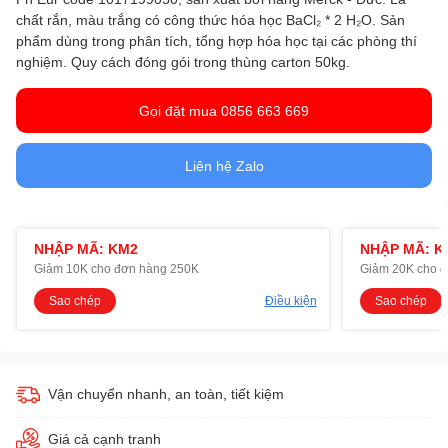
chất rắn, màu trắng có công thức hóa học BaCl₂ * 2 H₂O. Sản
phẩm dùng trong phân tích, tổng hợp hóa học tại các phòng thí
nghiệm. Quy cách đóng gói trong thùng carton 50kg.
Gọi đặt mua 0856 663 669
Liên hệ Zalo
NHẬP MÃ: KM2
NHẬP MÃ: K
Giảm 10K cho đơn hàng 250K
Giảm 20K cho 
Sao chép
Điều kiện
Sao chép
Vận chuyển nhanh, an toàn, tiết kiệm
Giá cả cạnh tranh