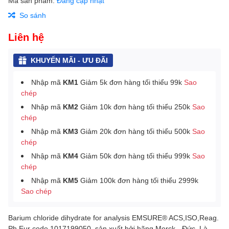
Mã sản phẩm:
Đang cập nhật
So sánh
Liên hệ
KHUYẾN MÃI - ƯU ĐÃI
Nhập mã
KM1
Giảm 5k đơn hàng tối thiểu 99k
Sao
chép
Nhập mã
KM2
Giảm 10k đơn hàng tối thiểu 250k
Sao
chép
Nhập mã
KM3
Giảm 20k đơn hàng tối thiểu 500k
Sao
chép
Nhập mã
KM4
Giảm 50k đơn hàng tối thiểu 999k
Sao
chép
Nhập mã
KM5
Giảm 100k đơn hàng tối thiểu 2999k
Sao chép
Barium chloride dihydrate for analysis EMSURE® ACS,ISO,Reag.
Ph Eur code 1017199050, sản xuất bởi hãng Merck - Đức. Là