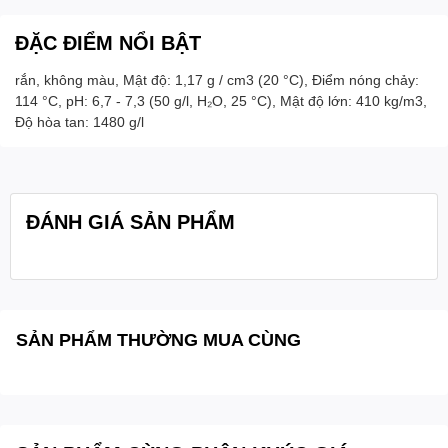
ĐẶC ĐIỂM NỔI BẬT
rắn, không màu, Mật độ: 1,17 g / cm3 (20 °C), Điểm nóng chảy:
114 °C, pH: 6,7 - 7,3 (50 g/l, H₂O, 25 °C), Mật độ lớn: 410 kg/m3,
Độ hòa tan: 1480 g/l
ĐÁNH GIÁ SẢN PHẨM
SẢN PHẨM THƯỜNG MUA CÙNG