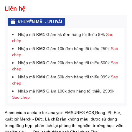
Liên hệ
KHUYẾN MÃI - ƯU ĐÃI
Nhập mã
KM1
Giảm 5k đơn hàng tối thiểu 99k
Sao
chép
Nhập mã
KM2
Giảm 10k đơn hàng tối thiểu 250k
Sao
chép
Nhập mã
KM3
Giảm 20k đơn hàng tối thiểu 500k
Sao
chép
Nhập mã
KM4
Giảm 50k đơn hàng tối thiểu 999k
Sao
chép
Nhập mã
KM5
Giảm 100k đơn hàng tối thiểu 2999k
Sao chép
Ammonium acetate
for analysis EMSURE® ACS,Reag. Ph Eur
,
xuất xứ Merck - Đức. Là chất
rắn không màu
, được sử dụng
trong tổng hợp, phân tích tại phòng thí nghiệm trường học, viện
nghiên cứu,.... Quy cách đóng gói: Chai nhựa
5kg