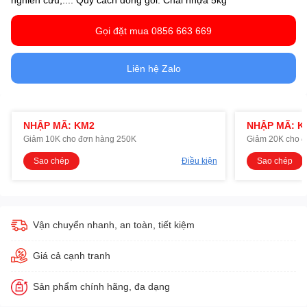
Gọi đặt mua 0856 663 669
Liên hệ Zalo
NHẬP MÃ: KM2
NHẬP MÃ: K
Giảm 10K cho đơn hàng 250K
Giảm 20K cho 
Sao chép
Điều kiện
Sao chép
Vận chuyển nhanh, an toàn, tiết kiệm
Giá cả cạnh tranh
Sản phẩm chính hãng, đa dạng