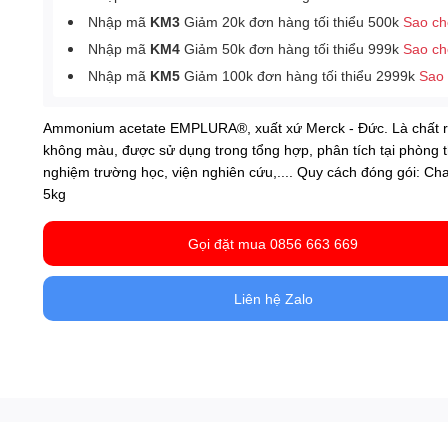
Nhập mã
KM3
Giảm 20k đơn hàng tối thiểu 500k
Sao c
Nhập mã
KM4
Giảm 50k đơn hàng tối thiểu 999k
Sao c
Nhập mã
KM5
Giảm 100k đơn hàng tối thiểu 2999k
Sao
Ammonium acetate EMPLURA®, xuất xứ Merck - Đức. Là chất
không màu
, được sử dụng trong tổng hợp, phân tích tại phòng t
nghiệm trường học, viện nghiên cứu,.... Quy cách đóng gói: Ch
5kg
Gọi đặt mua 0856 663 669
Liên hệ Zalo