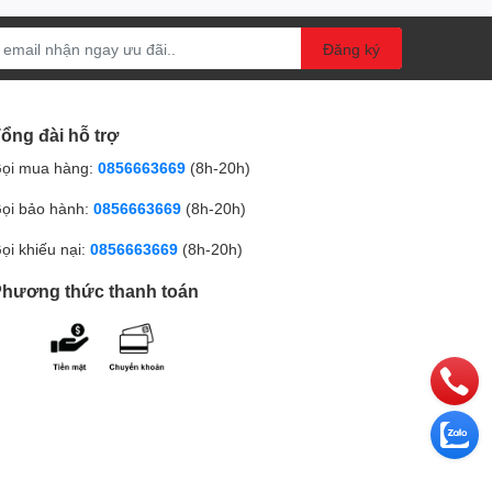
Đăng ký
ổng đài hỗ trợ
ọi mua hàng:
0856663669
(8h-20h)
ọi bảo hành:
0856663669
(8h-20h)
ọi khiếu nại:
0856663669
(8h-20h)
hương thức thanh toán