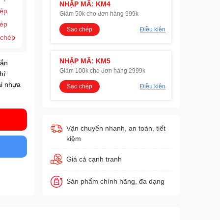
NHẬP MÃ: KM4
hép
Giảm 50k cho đơn hàng 999k
hép
Sao chép
Điều kiện
 chép
NHẬP MÃ: KM5
rắn
Giảm 100k cho đơn hàng 2999k
hí
ai nhựa
Sao chép
Điều kiện
Vận chuyển nhanh, an toàn, tiết
kiệm
Giá cả cạnh tranh
Sản phẩm chính hãng, đa dạng