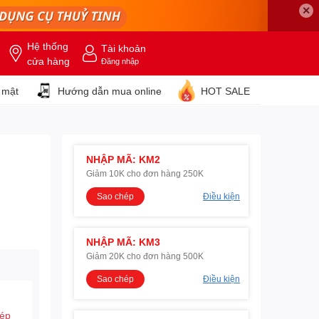
✕
Hệ thống
Tài khoản
cửa hàng
Đăng nhập
 mật
Hướng dẫn mua online
HOT SALE
NHẬP MÃ: KM2
Giảm 10K cho đơn hàng 250K
Sao chép
Điều kiện
NHẬP MÃ: KM3
Giảm 20K cho đơn hàng 500K
Sao chép
Điều kiện
hép