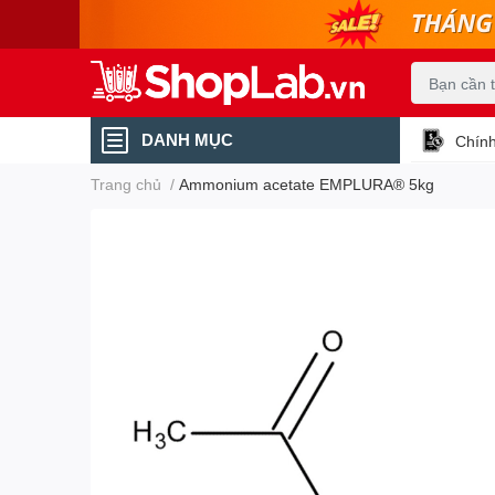
DANH MỤC
Chính
Trang chủ
/
Ammonium acetate EMPLURA® 5kg