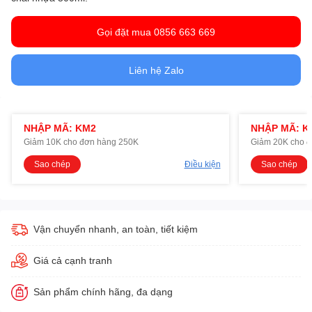
Gọi đặt mua 0856 663 669
Liên hệ Zalo
NHẬP MÃ: KM2
NHẬP MÃ: K
Giảm 10K cho đơn hàng 250K
Giảm 20K cho 
Sao chép
Điều kiện
Sao chép
Vận chuyển nhanh, an toàn, tiết kiệm
Giá cả cạnh tranh
Sản phẩm chính hãng, đa dạng