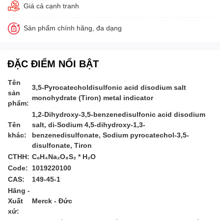
Giá cả cạnh tranh
Sản phẩm chính hãng, đa dạng
ĐẶC ĐIỂM NỔI BẬT
Tên
3,5-Pyrocatecholdisulfonic acid disodium salt
sản
monohydrate (Tiron) metal indicator
phẩm:
1,2-Dihydroxy-3,5-benzenedisulfonic acid disodium
Tên
salt, di-Sodium 4,5-dihydroxy-1,3-
khác:
benzenedisulfonate, Sodium pyrocatechol-3,5-
disulfonate, Tiron
CTHH:
C₆H₄Na₂O₈S₂ * H₂O
Code:
1019220100
CAS:
149-45-1
Hãng -
Xuất
Merck - Đức
xứ: