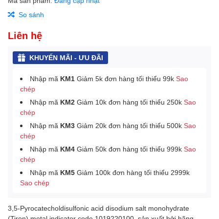
Mã sản phẩm:
Đang cập nhật
So sánh
Liên hệ
KHUYẾN MÃI - ƯU ĐÃI
Nhập mã
KM1
Giảm 5k đơn hàng tối thiểu 99k
Sao
chép
Nhập mã
KM2
Giảm 10k đơn hàng tối thiểu 250k
Sao
chép
Nhập mã
KM3
Giảm 20k đơn hàng tối thiểu 500k
Sao
chép
Nhập mã
KM4
Giảm 50k đơn hàng tối thiểu 999k
Sao
chép
Nhập mã
KM5
Giảm 100k đơn hàng tối thiểu 2999k
Sao chép
3,5-Pyrocatecholdisulfonic acid disodium salt monohydrate
(Tiron) metal indicator code 1019220100, sản xuất bởi hãng