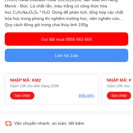
Merck - Đức. Là chất rắn, màu trắng có công thức hóa
học C₆H₄Na₂O₈S₂ * H₂O. Dùng để phân tích, tổng hợp các chất
hóa học trong phòng thí nghiệm trường học, viện nghiên cứu,...
Quy cách đóng gói trong chai thủy tinh 100g.
Gọi đặt mua 0856 663 669
Liên hệ Zalo
NHẬP MÃ: KM2
NHẬP MÃ: K
Giảm 10K cho đơn hàng 250K
Giảm 20K cho 
Sao chép
Điều kiện
Sao chép
Vận chuyển nhanh, an toàn, tiết kiệm