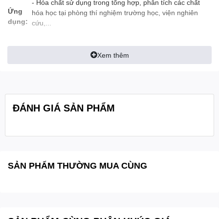
- Hóa chất sử dụng trong tổng hợp, phân tích các chất
Ứng
hóa học tại phòng thí nghiệm trường học, viện nghiên
dụng:
cứu,...
- Hình thể: rắn, màu trắng
Xem thêm
- Khối lượng mol: 332.22 g/mol
- Điểm nóng chảy: 300 ° C
Tính
chất:
- Giá trị pH: 5,0 (10 g/l, H₂O, 20 °C)
ĐÁNH GIÁ SẢN PHẨM
- Tỷ trọng lớn: 465 kg/m3
- Độ hòa tan: 1350 g/l
Bảo
Bảo quản +15°C đến +25°C
quản:
SẢN PHẨM THƯỜNG MUA CÙNG
Quy
cách
Chai thủy tinh 100g
đóng
gói: