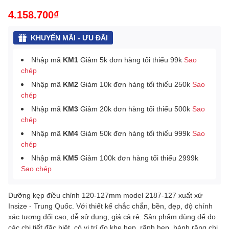
4.158.700₫
KHUYẾN MÃI - ƯU ĐÃI
Nhập mã
KM1
Giảm 5k đơn hàng tối thiểu 99k
Sao
chép
Nhập mã
KM2
Giảm 10k đơn hàng tối thiểu 250k
Sao
chép
Nhập mã
KM3
Giảm 20k đơn hàng tối thiểu 500k
Sao
chép
Nhập mã
KM4
Giảm 50k đơn hàng tối thiểu 999k
Sao
chép
Nhập mã
KM5
Giảm 100k đơn hàng tối thiểu 2999k
Sao chép
Dưỡng kẹp điều chỉnh 120-127mm model 2187-127 xuất xứ
Insize - Trung Quốc. Với thiết kế chắc chắn, bền, đẹp, độ chính
xác tương đối cao, dễ sử dụng, giá cả rẻ. Sản phẩm dùng để đo
các chi tiết đặc biệt, có vị trí đo khe hẹp, rãnh hẹp, bánh răng chi