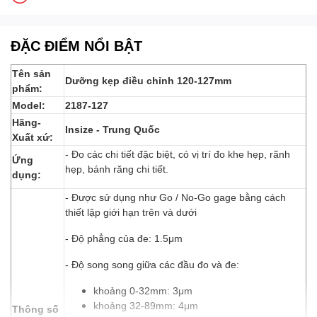
ĐẶC ĐIỂM NỔI BẬT
Tên sản
Dưỡng kẹp điều chỉnh 120-127mm
phẩm:
Model:
2187-127
Hãng-
Insize - Trung Quốc
Xuất xứ:
- Đo các chi tiết đặc biệt, có vị trí đo khe hẹp, rãnh
Ứng
hẹp, bánh răng chi tiết.
dụng:
- Được sử dụng như Go / No-Go gage bằng cách
thiết lập giới hạn trên và dưới
- Độ phẳng của đe: 1.5μm
- Độ song song giữa các đầu đo và đe:
khoảng 0-32mm: 3μm
khoảng 32-89mm: 4μm
Thông
số