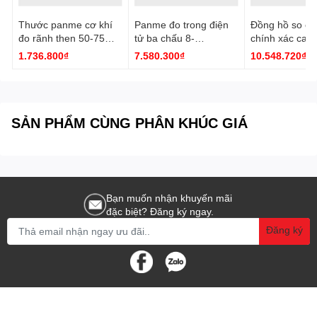
Thước panme cơ khí
Panme đo trong điện
Đồng hồ so cơ
đo rãnh then 50-75
tử ba chấu 8-
chính xác cao
mm 3233-75A Insize
10mm/0.31-0.39''
0.001mm 2891
1.736.800₫
7.580.300₫
10.548.720₫
3127-10 Insize
Insize
SẢN PHẨM CÙNG PHÂN KHÚC GIÁ
Bạn muốn nhận khuyến mãi
đặc biệt? Đăng ký ngay.
Đăng ký