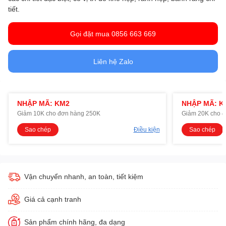
tiết.
Gọi đặt mua 0856 663 669
Liên hệ Zalo
NHẬP MÃ: KM2
NHẬP MÃ: K
Giảm 10K cho đơn hàng 250K
Giảm 20K cho 
Sao chép
Điều kiện
Sao chép
Vận chuyển nhanh, an toàn, tiết kiệm
Giá cả cạnh tranh
Sản phẩm chính hãng, đa dạng